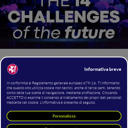
Innovazione e sostenibilità
sono concetti inseparabili, per
WMF - We Make Future
questo il
, Fiera Internazionale e
Festival sull'Innovazione AI, Tech & Digital, ha individuato 14
Industry a cui corrispondono 14 Challenge con l’obiettivo di
creare un domani condiviso
, inclusivo ed ecosostenibile,
valorizzando progetti e soluzioni in grado di generare un
impatto positivo
su ambiente, territori e comunità.
Ogni anno al WMF si riuniscono tutti gli attori
ecosistema dell'innovazione
dell'
: startup, aziende,
delegazioni istituzionali, fondi di investimento, makers e
ricercatori, con l'obiettivo di promuovere quella che