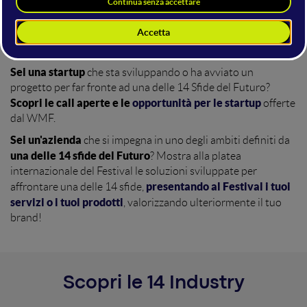
società innovativa, inclusiva e
possiamo definire una
reciclica
, senza cui non è possibile immaginare un domani.
Sei una startup
che sta sviluppando o ha avviato un
progetto per far fronte ad una delle 14 Sfide del Futuro?
Scopri le call aperte e le
opportunità per le startup
offerte
dal WMF.
Sei un'azienda
che si impegna in uno degli ambiti definiti da
una delle 14 sfide del Futuro
? Mostra alla platea
internazionale del Festival le soluzioni sviluppate per
presentando al Festival i tuoi
affrontare una delle 14 sfide,
servizi o i tuoi prodotti
, valorizzando ulteriormente il tuo
brand!
Scopri le 14 Industry