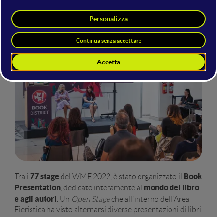
77 stage
Book
Tra i
del WMF 2022, è stato organizzato il
Presentation
mondo del libro
, dedicato interamente al
e agli autori
. Un
Open Stage
che all'interno dell'Area
Fieristica ha visto alternarsi diverse presentazioni di libri