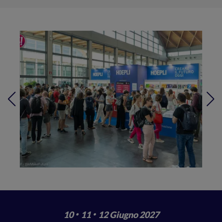
·
·
10
11
12 Giugno 2027