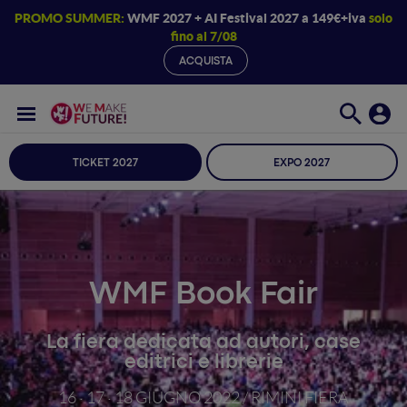
PROMO SUMMER:
WMF 2027 + AI Festival 2027 a 149€+iva
solo
fino al 7/08
ACQUISTA
TICKET 2027
EXPO 2027
WMF Book Fair
La fiera dedicata ad autori, case
editrici e librerie
16 · 17 · 18 GIUGNO 2022 / RIMINI FIERA