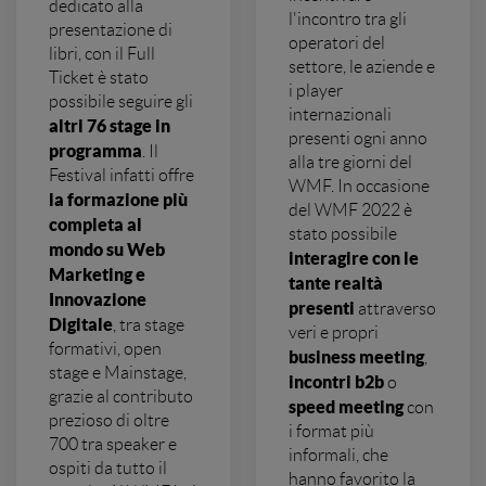
dedicato alla
l'incontro tra gli
presentazione di
operatori del
libri, con il Full
settore, le aziende e
Ticket è stato
i player
possibile seguire gli
internazionali
altri 76 stage in
presenti ogni anno
programma
. Il
alla tre giorni del
Festival infatti offre
WMF. In occasione
la formazione più
del WMF 2022 è
completa al
stato possibile
mondo su Web
interagire con le
Marketing e
tante realtà
Innovazione
presenti
attraverso
Digitale
, tra stage
veri e propri
formativi, open
business meeting
,
stage e Mainstage,
incontri b2b
o
grazie al contributo
speed meeting
con
prezioso di oltre
i format più
700 tra speaker e
informali, che
ospiti da tutto il
hanno favorito la