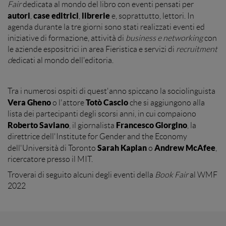
Fair
dedicata al mondo del libro con eventi pensati per
autori
case editrici
librerie
,
,
e, soprattutto, lettori. In
agenda durante la tre giorni sono stati realizzati eventi ed
iniziative di formazione, attività di
business e networking
con
le aziende espositrici in area Fieristica e servizi di
recruitment
d
edicati al mondo dell'editoria.
Tra i numerosi ospiti di quest'anno spiccano la sociolinguista
Vera Gheno
Totò Cascio
o l'attore
che si aggiungono alla
lista dei partecipanti degli scorsi anni, in cui compaiono
Roberto Saviano
Francesco Giorgino
, il giornalista
, la
direttrice dell'Institute for Gender and the Economy
Sarah Kaplan
Andrew McAfee
dell'Università di Toronto
o
,
ricercatore presso il MIT.
Troverai di seguito alcuni degli eventi della
Book Fair
al WMF
2022