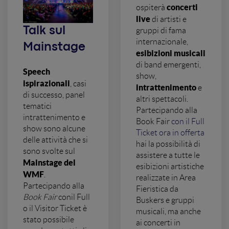
concerti
ospiterà
live
di artisti e
Talk sul
gruppi di fama
internazionale,
Mainstage
esibizioni musicali
di band emergenti,
Speech
show,
ispirazionali
, casi
intrattenimento
e
di successo, panel
altri spettacoli.
tematici
Partecipando alla
intrattenimento e
Book Fair
con il Full
show sono alcune
Ticket ora in offerta
delle attività che si
hai la possibilità di
sono svolte sul
assistere a tutte le
Mainstage del
esibizioni artistiche
WMF
.
realizzate in Area
Partecipando alla
Fieristica da
Book Fair
conil Full
Buskers e gruppi
o il Visitor Ticket è
musicali, ma anche
stato possibile
ai concerti in