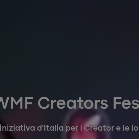
WMF Creators Fes
niziativa d'Italia per
i
Creator e le 