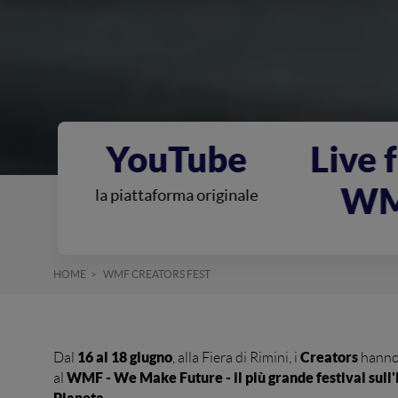
be
Live from
Podc
WMF
iginale
storytelling e 
HOME
WMF CREATORS FEST
16 al 18 giugno
Creators
Dal
, alla Fiera di Rimini, i
hanno 
WMF - We Make Future - il più grande festival sull'
al