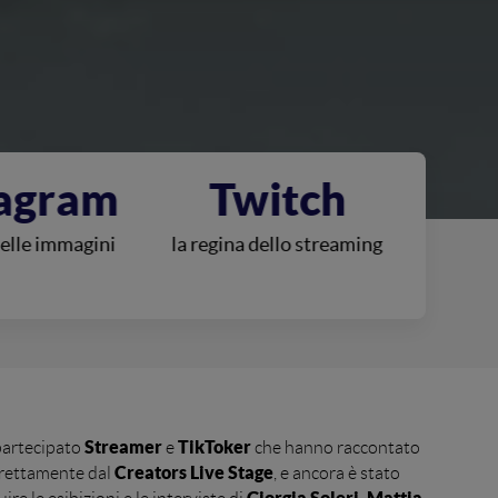
itch
TikTok
Y
dello streaming
nuovi creators e formati
la pia
Streamer
TikToker
 partecipato
e
che hanno raccontato
Creators Live Stage
 direttamente dal
, e ancora è stato