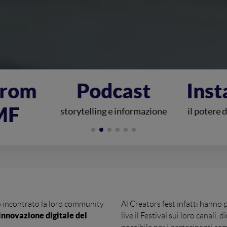
ast
Instagram
Tw
informazione
il potere delle immagini
la regina 
incontrato la loro community
Al Creators fest infatti hanno
innovazione digitale del
live il Festival sui loro canali,