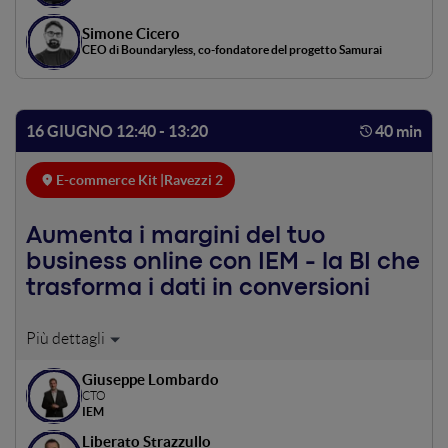
Simone Cicero
CEO di Boundaryless, co-fondatore del progetto Samurai
16 GIUGNO 12:40 - 13:20
40 min
E-commerce Kit |
Ravezzi 2
Aumenta i margini del tuo
business online con IEM - la BI che
trasforma i dati in conversioni
IEM è una Business Data Platform. Con IEM ottieni i
giusti insight per aumentare le conversioni, il ROAS, i
Giuseppe Lombardo
margini, risvegliare i dormienti, aumentare la retention ed
CTO
ottimizzare il business. IEM integra i dati provenienti dal
IEM
database e-commerce, da Google Analytics, Facebook ads,
Liberato Strazzullo