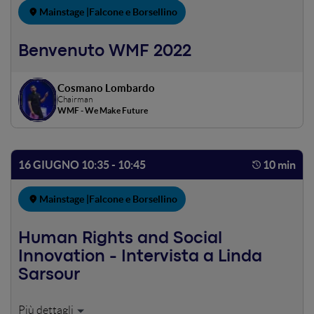
Mainstage |
Falcone e Borsellino
Benvenuto WMF 2022
Cosmano Lombardo
Chairman
WMF - We Make Future
16 GIUGNO 10:35 - 10:45
10 min
Mainstage |
Falcone e Borsellino
Human Rights and Social
Innovation - Intervista a Linda
Sarsour
Linda Sarsour riceve il WMF Award "Human Rights &