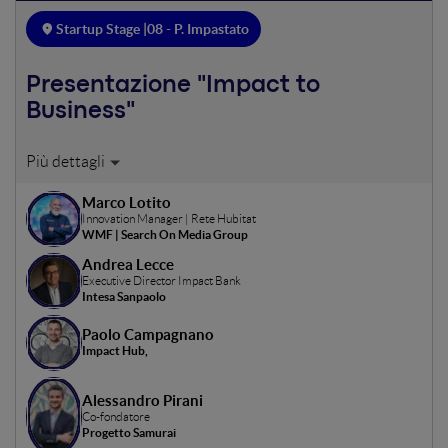
Startup Stage |
08 - P. Impastato
Presentazione "Impact to
Business"
Introduzione alla giornata: dopo il benvenuto e alcune
informazioni intruduttive dagli host, in questa sessione
Marco Lotito
legheremo i tre temi chiave (genere, educazione e
Innovation Manager | Rete Hubitat
cambiamento climatico) a un quadro più ampio di
WMF | Search On Media Group
trasformazione e introdurremo alcune delle deomande
Andrea Lecce
chiave che ci accompagneranno durante la giornata.
Executive Director Impact Bank
Intesa Sanpaolo
Paolo Campagnano
Impact Hub,
Alessandro Pirani
Co-fondatore
Progetto Samurai