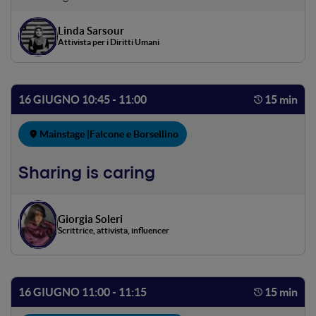
Activism"
Linda Sarsour
Attivista per i Diritti Umani
16 GIUGNO 10:45 - 11:00
15 min
Mainstage |
Falcone e Borsellino
Sharing is caring
Giorgia Soleri
Scrittrice, attivista, influencer
16 GIUGNO 11:00 - 11:15
15 min