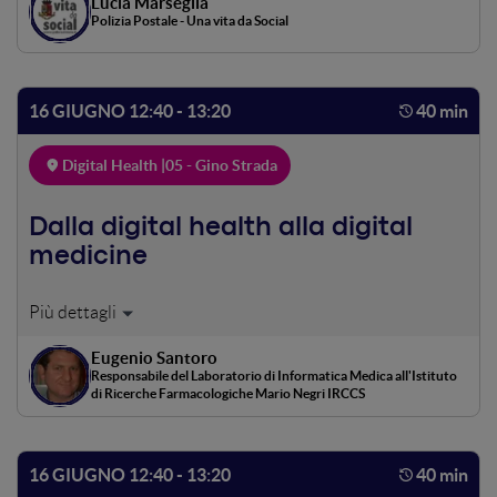
Lucia Marseglia
intervento e strumenti a tutela delle vittime.
Polizia Postale - Una vita da Social
16 GIUGNO 12:40 - 13:20
40 min
Digital Health |
05 - Gino Strada
Dalla digital health alla digital
medicine
La digital health è entrata prepotentemente nel dibattito
della sanità del futuro. Per identificare le corrette
Eugenio Santoro
soluzioni è però importante fare chiarezza nella
Responsabile del Laboratorio di Informatica Medica all'Istituto
terminologia e saper distinguere le soluzioni che
di Ricerche Farmacologiche Mario Negri IRCCS
garantiscono sicurezza ed efficacia clinica. Il ruolo della
ricerca clinica è fondamentale per produrre
evidenze scientifiche a favore della sicurezza e delle
16 GIUGNO 12:40 - 13:20
40 min
efficacia (clinica) delle soluzioni digitali.