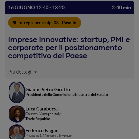
16 GIUGNO 12:40 - 13:20
40 min
Entrepreneurship |
03 - Pasolini
Imprese innovative: startup, PMI e
corporate per il posizionamento
competitivo del Paese
L’impresa è cambiata: le startup, PMI innovative, grandi
aziende che puntano sulla tecnologia sono al centro della
politica industriale del Paese. Dobbiamo definire l’offerta
Gianni Pietro Girotto
e l’immagine dell’innovazione italiana per posizionarci sul
Presidente della Commissione Industria del Senato
mercato internazionale.
Luca Carabetta
Country Manager Italy
Trade Republic
Federico Faggin
Physicist & Microchip Inventor