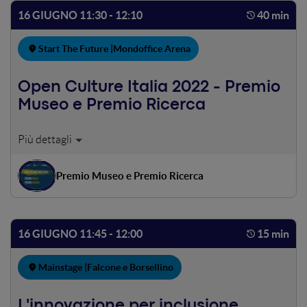
16 GIUGNO 11:30 - 12:10
40 min
Start The Future |
Mondoffice Arena
Open Culture Italia 2022 - Premio
Museo e Premio Ricerca
ICOM Italia, con il sostegno di Wikimedia Italia e in
collaborazione con Creative Commons Italia, hanno
promosso due premi rivolti a musei, studenti e ricercatori
Premio Museo e Premio Ricerca
che si occupano di Open Culture in Italia. L’obiettivo dei
due premi è valorizzare le iniziative di persone e istituzioni
che, grazie alla digitalizzazione del patrimonio museale,
collaborano all’apertura dei contenuti e alla loro libera
16 GIUGNO 11:45 - 12:00
15 min
fruizione, da parte di tutti, online. Durante questa
sessione saranno annunciati i vincitori dei due premi.
Mainstage |
Falcone e Borsellino
L'innovazione per inclusione