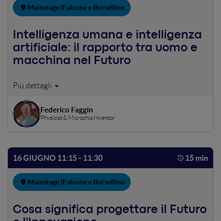
Mainstage |
Falcone e Borsellino
Intelligenza umana e intelligenza
artificiale: il rapporto tra uomo e
macchina nel Futuro
Federico Faggin riceve il WMF Awards "Innovation
Technology"
Federico Faggin
Physicist & Microchip Inventor
16 GIUGNO 11:15 - 11:30
15 min
Mainstage |
Falcone e Borsellino
Cosa significa progettare il Futuro