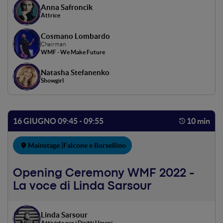
Anna Safroncik
Attrice
Cosmano Lombardo
Chairman
WMF - We Make Future
Natasha Stefanenko
Showgirl
16 GIUGNO 09:45 - 09:55
10 min
Mainstage |
Falcone e Borsellino
Opening Ceremony WMF 2022 -
La voce di Linda Sarsour
Linda Sarsour
Attivista per i Diritti Umani