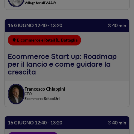
esigenze di accessibilità. Come creare una destinazione
Village for all V4A®
turistica accessibile, sostenibile e inclusiva passando dalla
applicazione delle norme per rispondere ai bisogni degli
Ospiti dando risposte a una domanda nascosta che vale
16 GIUGNO 12:40 - 13:20
40 min
potenzialmente il 20% del PIL turistico nazionale. Le
parole sono importanti e a volte possono essere macigni.
Impariamo a usare le parole giuste e le regole di
E-commerce e Retail |
L. Battaglia
comunicazione di questo settore.
Ecommerce Start up: Roadmap
per il lancio e come guidare la
crescita
Francesco Chiappini
CEO
Ecommerce School Srl
16 GIUGNO 12:40 - 13:20
40 min