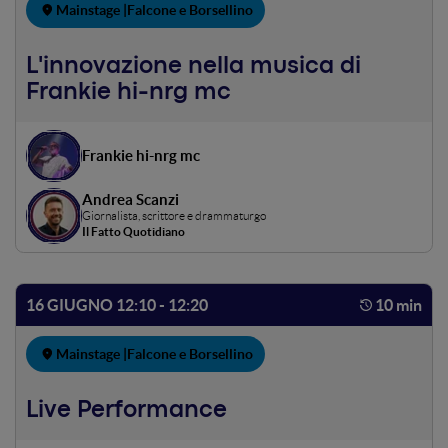
Mainstage |
Falcone e Borsellino
L'innovazione nella musica di
Frankie hi-nrg mc
Frankie hi-nrg mc
Andrea Scanzi
Giornalista, scrittore e drammaturgo
Il Fatto Quotidiano
16 GIUGNO 12:10 - 12:20
10 min
Mainstage |
Falcone e Borsellino
Live Performance