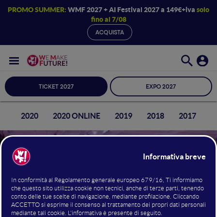
PROMO SUMMER:
WMF 2027 + AI Festival 2027 a 149€+iva
solo
fino al 7/08
ACQUISTA
TICKET 2027
EXPO 2027
21
2020
2020 ONLINE
2019
2018
2017
2
Finale della Startup
Competition