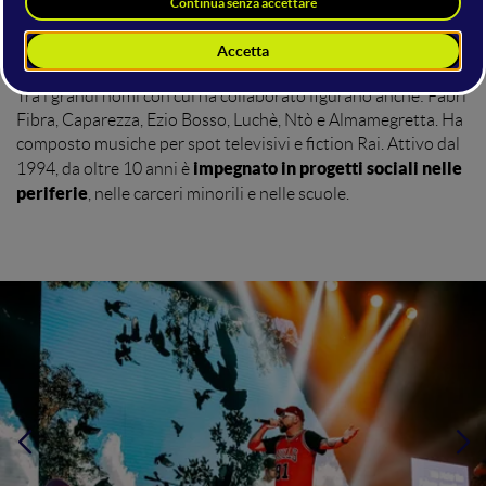
ma nutre ancora la speranza di guardare al futuro in modo
brano Cappotto di legno
diverso, e per il
, incontro tra rap e
musica classica.
Tra i grandi nomi con cui ha collaborato figurano anche: Fabri
Fibra, Caparezza, Ezio Bosso, Luchè, Ntò e Almamegretta. Ha
composto musiche per spot televisivi e fiction Rai. Attivo dal
impegnato in progetti sociali nelle
1994, da oltre 10 anni è
periferie
, nelle carceri minorili e nelle scuole.