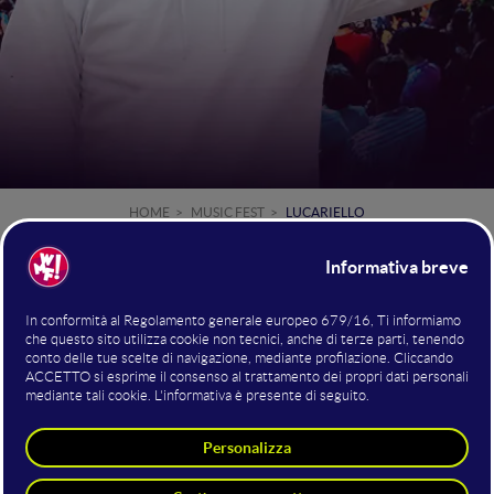
HOME
MUSIC FEST
LUCARIELLO
Lucariello,
Music Fest,
il 17
nel contesto del
si è esibito
giugno
sul Mainstage del
WMF
(15, 16, 17 giugno 2023,
Fiera di Rimini).
Luca
La sua musica canta l’Italia vista dalla strada: al secolo
Caiazzo
capostipite
, meglio conosciuto come Lucariello, è il
del rap italiano in lingua napoletana
. A molti noto per la
"Nuje Vulimme ‘na
sigla finale della serie Gomorra,
Speranza",
che dipinge una realtà cruda e senza filtri
vissuta
da chi è immerso nella vita di strada, tra droga e criminalità,