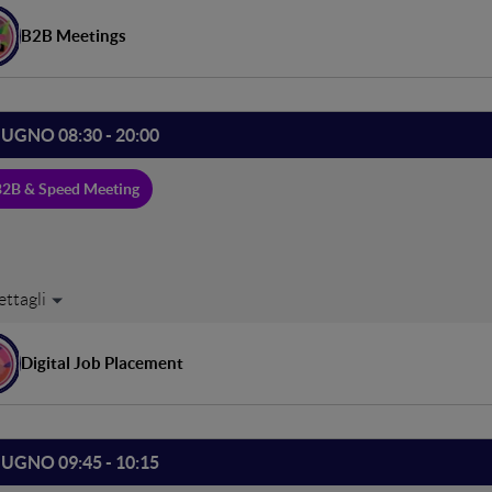
B2B Meetings
IUGNO 08:30 - 20:00
B2B & Speed Meeting
 dedicati e riservati agli incontri fra aziende e candidati, per agevo
osizioni lavorative aperte.
Digital Job Placement
IUGNO 09:45 - 10:15