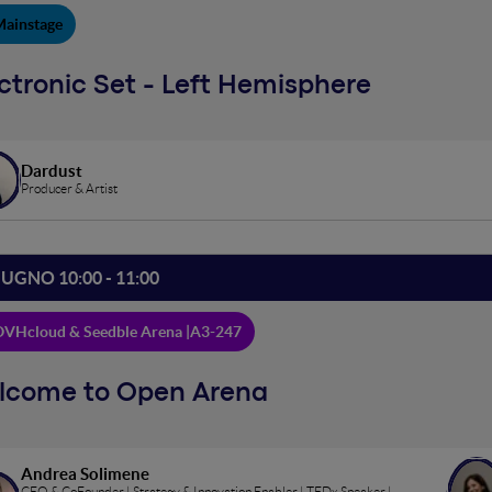
Mainstage
ctronic Set - Left Hemisphere
Dardust
Producer & Artist
IUGNO 10:00 - 11:00
VHcloud & Seedble Arena |
A3-247
lcome to Open Arena
Andrea Solimene
CEO & CoFounder | Strategy & Innovation Enabler | TEDx Speaker |