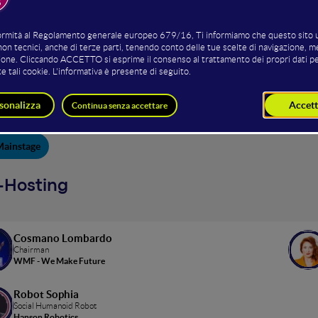
amma Formativo de
GIUGNO
Mainstage
-Hosting
Cosmano Lombardo
Chairman
WMF - We Make Future
Robot Sophia
Social Humanoid Robot
Hanson Robotics