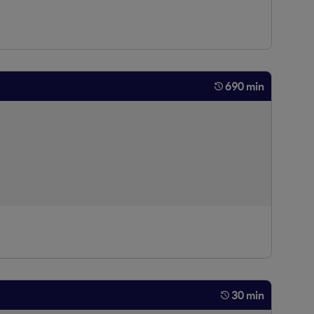
690 min
lare il matching fra professionisti del digitale e aziende
30 min