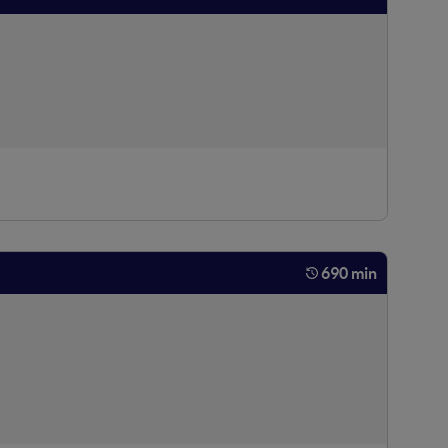
690 min
i, buyer & seller del digital tech, open innovation stake