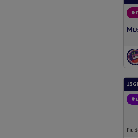
P
Mu
15 G
Spazi
holde