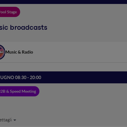
ool Stage
sic broadcasts
Music & Radio
IUGNO 08:30 - 20:00
B2B & Speed Meeting
 dedicati e riservati agli incontri B2B, a disposizione di partecipant
r, startup.