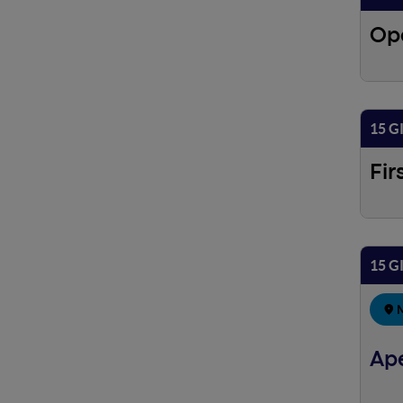
Op
15 G
Fir
15 G
Ap