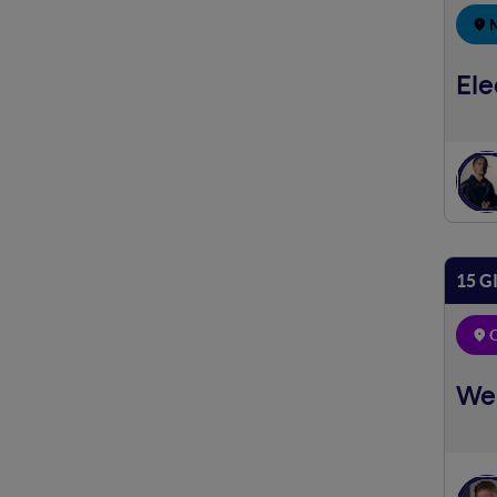
Ele
15 G
O
We