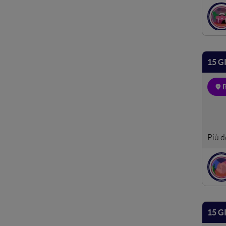
15 G
Spazi
con p
15 G