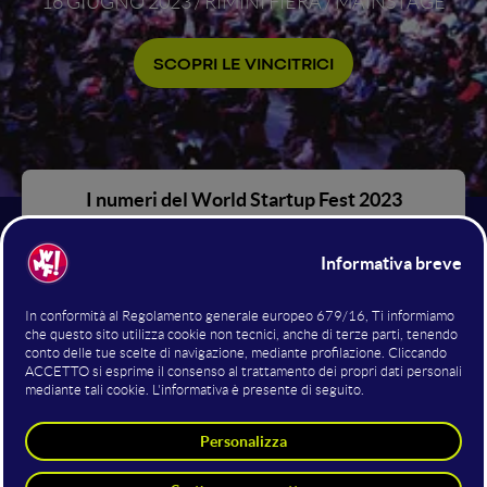
16 GIUGNO 2023 / RIMINI FIERA / MAINSTAGE
SCOPRI LE VINCITRICI
I numeri del World Startup Fest 2023
12
Venerdì 16 giugno
, sul Mainstage, si è tenuta la Finale della
Startup Competition del WMF 2023.
SFIDE DEL FUTURO
All'interno del World Startup Fest - l'evento internazionale di
riferimento per startup, scaleup e investitori che si tiene
Finale della più grande
dentro al WMF - si è svolta la
competizione internazionale per Startup
, che ha coinvolto
presentare i propri
realtà italiane ed estere chiamate a
progetti
a investitori, player di mercato, acceleratori, grandi
aziende e ai molteplici attori dell'ecosistema dell'innovazione
internazionale presenti al WMF 2023 (15, 16 e 17 giugno