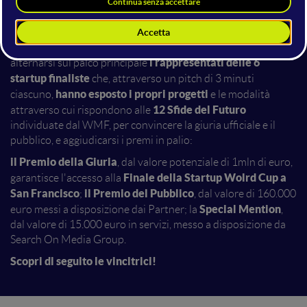
Fiera di Rimini).
La gara, trasmessa in live streaming in tutto il mondo, ha visto
i rappresentati delle 6
alternarsi sul palco principale
startup finaliste
che, attraverso un pitch di 3 minuti
hanno esposto i propri progetti
ciascuno,
e le modalità
12 Sfide del Futuro
attraverso cui rispondono alle
individuate dal WMF, per convincere la giuria ufficiale e il
pubblico, e aggiudicarsi i premi in palio:
il Premio della Giuria
, dal valore potenziale di 1mln di euro,
Finale della Startup Wolrd Cup a
garantisce l'accesso alla
San Francisco
il Premio del Pubblico
;
, dal valore di 160.000
Special Mention
euro messi a disposizione dai Partner; la
,
dal valore di 15.000 euro in servizi, messo a disposizione da
Search On Media Group.
Scopri di seguito le vincitrici!