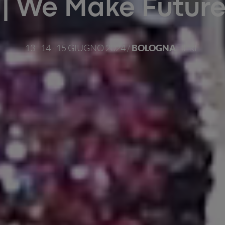
| We Make Future
BOLOGNA
13 · 14 · 15 GIUGNO 2024 /
FIERE