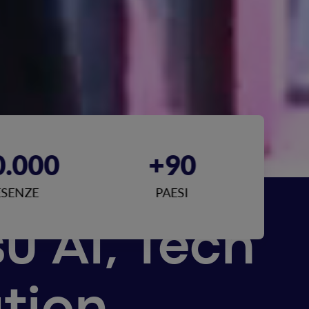
+90
+1.000
STAGE
SPEAKER
u AI, Tech