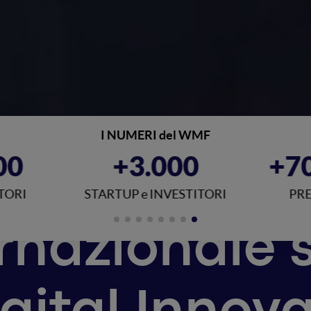
I NUMERI del WMF
0.000
+90
RESENZE
PAESI
ernazionale s