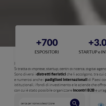
00
+700
+3.
EETING
ESPOSITORI
STARTUP e I
oltre 800 espositori
In questa pagina puoi scoprire gli
de
Si tratta di imprese, startup, centri di ricerca, digital a
distretti fieristici
Sono diversi i
che li accolgono, tra cui 
padiglioni internazionali
e numerosi anche i
di Paesi co
istituzionali, i fondi di investimento e le aziende che of
incontri B2B
con cui è stato possibile organizzare
e un’a
cerca per nome o descrizione