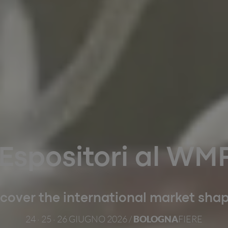
Espositori al WM
cover the international market sha
BOLOGNA
24 · 25 · 26 GIUGNO 2026 /
FIERE