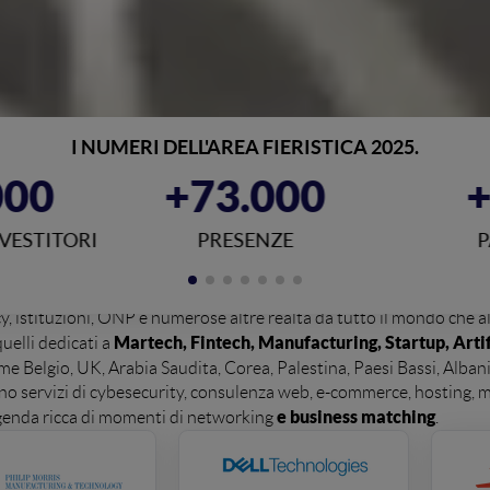
I NUMERI DELL'AREA FIERISTICA 2025.
000
+73.000
NVESTITORI
PRESENZE
P
24 al 26 giugno
l WMF 2026, tenutosi dal
a BolognaFiere.
gency, istituzioni, ONP e numerose altre realtà da tutto il mondo ch
Martech, Fintech, Manufacturing, Startup, Artif
quelli dedicati a
me Belgio, UK, Arabia Saudita, Corea, Palestina, Paesi Bassi, Alban
frono servizi di cybesecurity, consulenza web, e-commerce, hosting
e business matching
genda ricca di momenti di networking
.