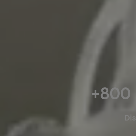
+800 
Dis