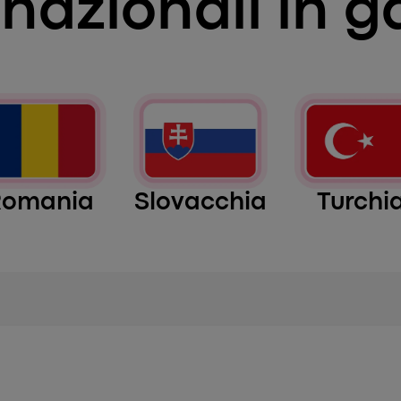
 nazionali in g
Romania
Slovacchia
Turchi