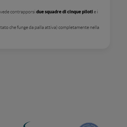
due squadre di cinque piloti
 vede contrapporsi
e i
lotato che funge da palla attiva) completamente nella
rta avversaria da qualsiasi direzione, la squadra è
 oltre la linea di metà campo nella propria area di
on annuncia la fine del set e posa il radiocomando.
 del fuorigioco.