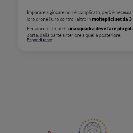
Imparare a giocare non è complicato, però è necessa
molteplici set da 3
loro drone l’uno contro l’altro in
una squadra deve fare più gol 
Per vincere il match,
porta, dalla parte anteriore a quella posteriore.
Espandi testo
La prima squadra a vincere due set si aggiudica i
Una regola che potrebbe risultare complicata è quell
automaticamente in fuorigioco e non può tentare di seg
squadra. Se una drone ball rimane fuori controllo nell
penalità
Può essere inoltre inflitta una
, la quale pu