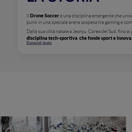
Drone Soccer
Il
è una disciplina emergente che unisc
punti in una speciale arena sospesa tra gaming e com
Dalla sua città natale a Jeonju, Corea del Sud, fino ai
disciplina tech-sportiva
che fonde sport e innov
,
Espandi testo
Il Drone Soccer incarna perfettamente la filosofia del
inclusività
programmare e riparare i velivoli, e all'
, e
Da scommessa pionieristica nel 2024 con il debutto d
il primo storico Campionato Europeo: l'evoluzione di q
Per la prima volta nella storia, l'Italia ospiterà, durant
continentale nell'arena tecnologica di BolognaFiere 
Kazakistan
.
Area Fieristica
Oltre alla dimensione agonistica, l'
o
testare la gui
In questo spazio, i visitatori potranno
sport futurista
questo
.