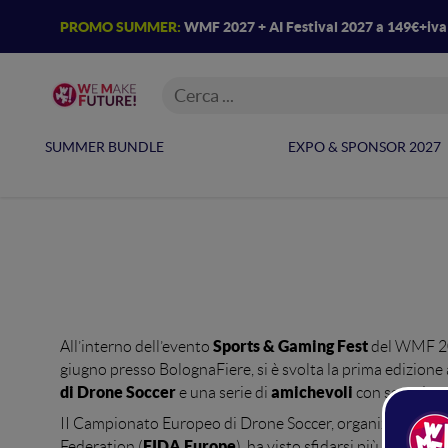
PROMO SUMMER:
WMF 2027 + AI Festival 2027 a 149€+iv
Drone
SUMMER BUNDLE
EXPO & SPONSOR 2027
La prima edizio
Sports & Gaming Fest
All’interno dell’evento
del WMF 202
giugno presso BolognaFiere, si è svolta la prima edizione
di Drone Soccer
amichevoli
e una serie di
con squadre p
II Campionato Europeo di Drone Soccer, organizzato dal
FIDA Europe
Federation (
), ha visto sfidarsi più di 20 sq