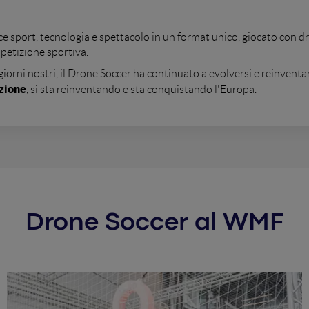
e sport, tecnologia e spettacolo in un format unico, giocato con d
petizione sportiva.
 giorni nostri, il Drone Soccer ha continuato a evolversi e reinventar
azione
, si sta reinventando e sta conquistando l'Europa.
formazione ST
 festival: unisce l'intrattenimento del futuro alla
ssendo una disciplina in cui genere ed età lasciano il passo alla pura 
el Campionato Italiano, passando per l'apertura ai match internaz
uesto sport in soli tre anni racchiude in sé la velocità, la crescita
la prima edizione del Campionato Europeo di D
e la tre giorni,
Francia, Un
saranno più di 20 squadre provenienti da sette paesi:
Drone Soccer al WMF
area dimostrativa
ffrirà alla Community del WMF un'
dedicata all
da dei droni
, avvalendosi del supporto tecnico di istruttori e pilo