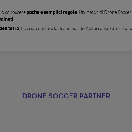
poche e semplici regole
rio conoscere
. Un match di Drone Soccer
 minuti
.
dell’altra
, facendo entrare la drone ball dell’attaccante (drone pi
l match
.
fuorigioco
a del
. Questa prevede che se l’attaccante entra nella po
nare. Per annullare il fuorigioco, tutti i giocatori devono tornare
’area avversaria, il fuorigioco non è annullato finché il giocatore n
ò essere assegnata segnando più gol consecutivi ignorando le regole
DRONE SOCCER PARTNER