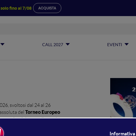
a
solo fino al 7/08
ACQUISTA
 Soccer Champi
CALL 2027
EVENTI
ne assoluta del Torneo Europeo org
BOLOGNA
24 - 25 - 26 · GIUGNO 2026 |
FIERE
6, svoltosi dal 24 al 26
Torneo Europeo
 assoluta del
rovenienti da tutto il mondo.
la European Drone Soccer
uadre provenienti da 7 paesi: