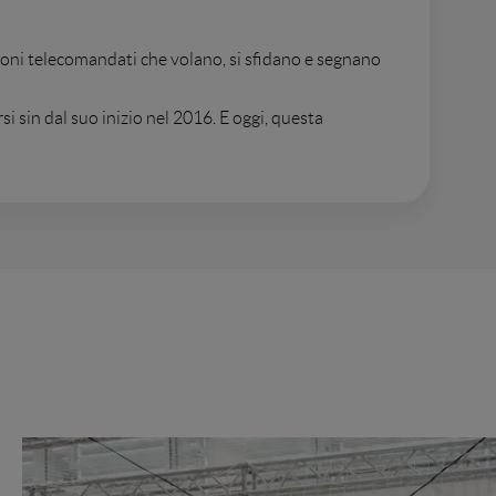
roni telecomandati che volano, si sfidano e segnano
si sin dal suo inizio nel 2016. E oggi, questa
EM
, dove ingegneria e informatica servono a
abilità con il controller.
ionali nel 2025, fino alla consacrazione nel 2026 con
 e l'essenza stessa del WMF.
rone Soccer
, dove a contendersi l'ambito titolo
gheria, Romania, Turchia, Slovacchia, Marocco e
interazione diretta
'
.
ti professionisti FIDA per approfondire le dinamiche di