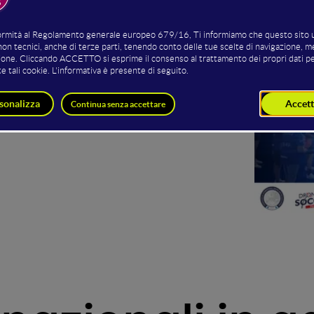
🇸🇰
IA
SLOVACCHIA
KAZAKISTAN
 due ufficiali e uno amichevole: