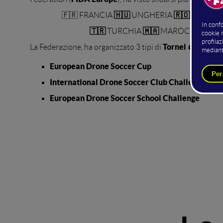
🇭🇺
🇷🇴
🇫🇷 FRANCIA
UNGHERIA
ROMAN
🇹🇷
🇲🇦
🇰🇿
TURCHIA
MAROCCO
Tornei
Class 20
La Federazione, ha organizzato 3 tipi di
,
European Drone Soccer Cup
International Drone Soccer Club Challenge
European Drone Soccer School Challenge