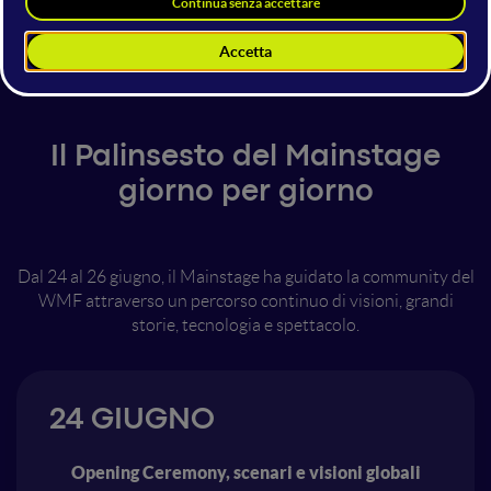
contenuti di alto livello, ospiti d’eccezione,
iconico, tra
momenti di spettacolo
e la Finale della Startup
Competition.
Il Palinsesto del Mainstage
giorno per giorno
Dal 24 al 26 giugno, il Mainstage ha guidato la community del
WMF attraverso un percorso continuo di visioni, grandi
storie, tecnologia e spettacolo.
24 GIUGNO
Opening Ceremony, scenari e visioni globali