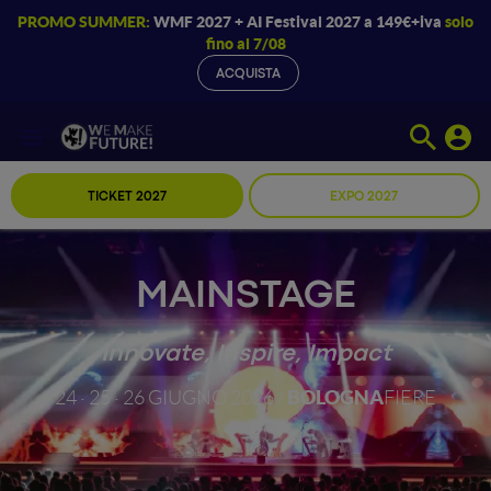
PROMO SUMMER:
WMF 2027 + AI Festival 2027 a 149€+iva
solo
fino al 7/08
ACQUISTA
TICKET 2027
EXPO 2027
MAINSTAGE
Innovate, Inspire, Impact
BOLOGNA
24 · 25 · 26 GIUGNO 2026 /
FIERE