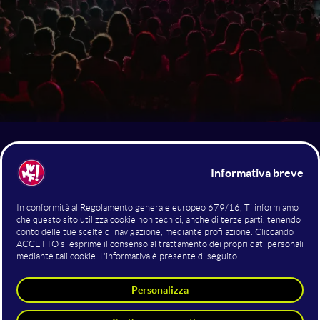
Il Mainstage è il palco principale. Dal 24 al 26 giugno, un
palinsesto live ad alto impatto ha unito informazione
autorevole, grandi visioni e spettacolo, portando sul palco
speaker internazionali, istituzioni, leader tech, creator, artisti
e protagonisti del cambiamento globale.
Talk, interviste esclusive, tavole rotonde e performance si
sono alternati per 3 giorni dedicati ai grandi temi del
presente e del futuro: AI, geopolitica, diritti, cultura, business
e impatto sociale.
Un’occasione unica per vivere il WMF dal suo palco più