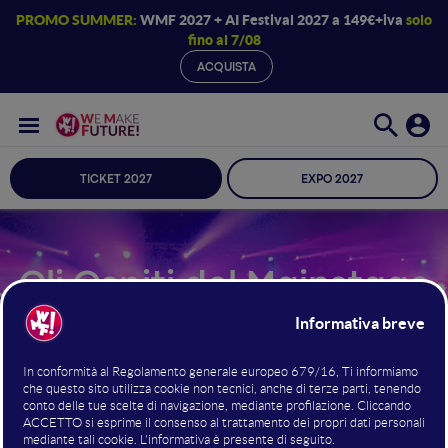
PROMO SUMMER:
WMF 2027 + AI Festival 2027 a 149€+iva
solo
fino al 7/08
ACQUISTA
TICKET 2027
EXPO 2027
Gli Ospiti del Mainstage
2026
BOLOGNA
24 · 25 · 26 GIUGNO 2026 /
FIERE
Meet the Change Makers