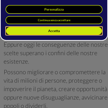
Può sembrare un paradosso, perché
ciascuno di noi continuerà ad avere sogn
da inseguire, persone da amare, imprese
da costruire e una vita da vivere.
Eppure oggi le conseguenze delle nostre
scelte superano i confini delle nostre
esistenze.
Possono migliorare o compromettere la
vita di milioni di persone, proteggere o
impoverire il pianeta, creare opportunità
oppure nuove disuguaglianze, avvicinare 
popoli o dividerli.