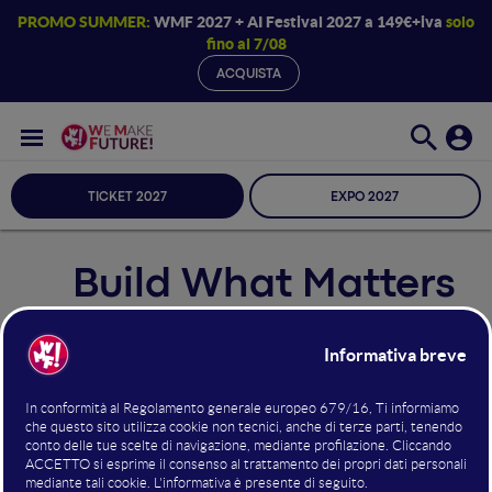
PROMO SUMMER:
WMF 2027 + AI Festival 2027 a 149€+iva
solo
fino al 7/08
ACQUISTA
TICKET 2027
EXPO 2027
Build What Matters
«Noi esseri umani non abbiamo più nulla
da perdere. Ma l’intera umanità rischia di
perdere ogni cosa.