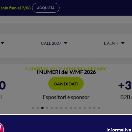
a
solo fino al 7/08
ACQUISTA
Call for Show
CALL 2027
EVENTI
Inviaci la tua proposta di Show
BOLOGNA
10 · 11 · 12 GIUGNO 2027 /
FIERE
Candidati per la prossima edizione
I NUMERI del WMF 2026
0
+800
+3
CANDIDATI
i
Espositori e sponsor
B2B 