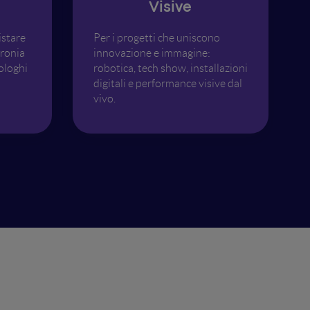
Visive
istare
Per i progetti che uniscono
ironia
innovazione e immagine:
ologhi
robotica, tech show, installazioni
digitali e performance visive dal
vivo.