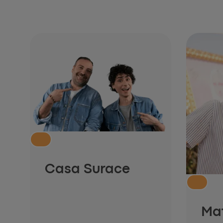
Casa Surace
Ma