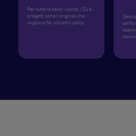
Per tutte le band, i solisti, i DJ e i
progetti sonori originali che
Dedica
vogliono far vibrare il palco.
perfor
teatro 
movim