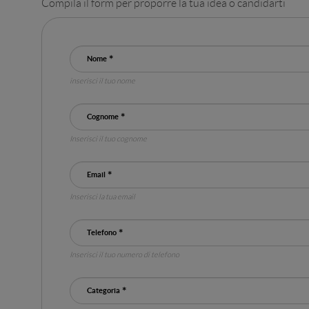
Compila il form per proporre la tua idea o candidarti
Nome
inserisci il tuo nome
Cognome
Inserisci il tuo cognome
Email
Inserisci la tua email
Telefono
Inserisci il tuo numero di telefono
Categoria