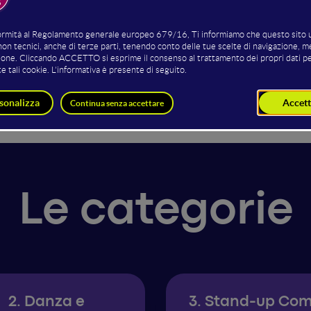
ti, momenti di show e live entertainment
: ciascuna performanc
e e sociale.
rsonalità del mondo dello spettacolo, artisti, gruppi musicali e band
ila il form!
Le categorie
2. Danza e
3. Stand-up Co