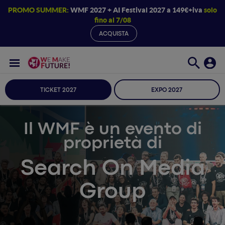
PROMO SUMMER:
WMF 2027 + AI Festival 2027 a 149€+iva
solo
fino al 7/08
ACQUISTA
TICKET 2027
EXPO 2027
Il WMF è un evento di
proprietà di
Search On Media
Group