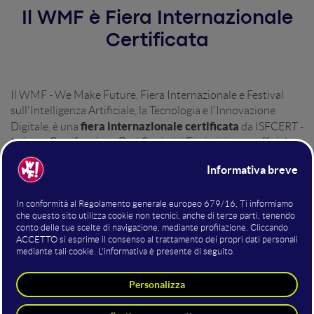
Il WMF è Fiera Internazionale
Certificata
Il WMF - We Make Future,
Fiera Internazionale e Festival
sull'Intelligenza Artificiale, la Tecnologia e l'Innovazione
fiera internazionale certificata
Digitale
, è una
da ISFCERT -
Istituto Certificazione Dati Statistici Fieristici, ente ufficiale
riconosciuto da Accredia.
Si tratta di un riconoscimento ulteriore del ruolo di
acceleratore di innovazione globale che il WMF riveste
.
Sin dalla sua prima edizione, il WMF è orientato alla
creazione e coltivazione di un ecosistema trasversale di
innovatori
, in grado di generare un impatto sociale positivo,
costruire un futuro più giusto e inclusivo, ideando soluzioni
efficaci e sostenibili alle questioni collettive più importanti.