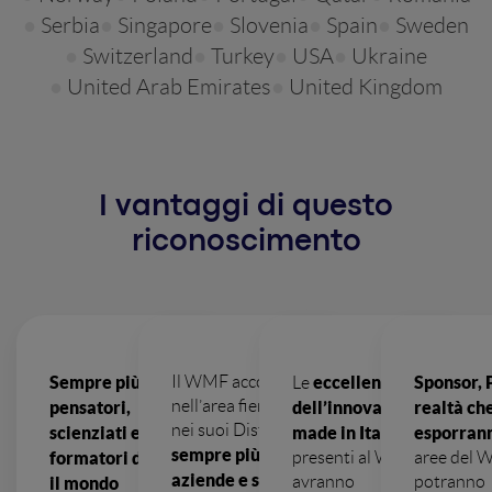
Serbia
Singapore
Slovenia
Spain
Sweden
Switzerland
Turkey
USA
Ukraine
United Arab Emirates
United Kingdom
I vantaggi di questo
riconoscimento
Sempre più
Il WMF accoglierà
eccellenze
Sponsor, 
Le
nell’area fieristica e
pensatori,
dell’innovazione
realtà ch
nei suoi Distretti
scienziati e
made in Italy
esporran
sempre più realtà,
formatori da tutto
presenti al WMF
aree del
aziende e startup
avranno
potranno
il mondo