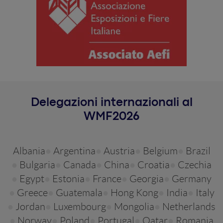
Delegazioni internazionali al
WMF
2026
Albania
Argentina
Austria
Belgium
Brazil
Bulgaria
Canada
China
Croatia
Czechia
Egypt
Estonia
France
Georgia
Germany
Greece
Guatemala
Hong Kong
India
Italy
Jordan
Luxembourg
Mongolia
Netherlands
Norway
Poland
Portugal
Qatar
Romania