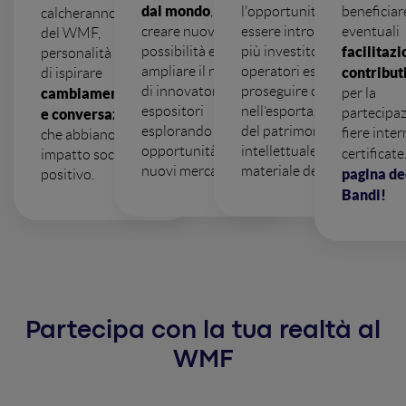
dal mondo
, per
l'opportunità di
beneficiar
calcheranno i palchi
creare nuove
essere introdotte a
eventuali
del WMF,
possibilità e
più investitori e
facilitazi
personalità in grado
ampliare il network
operatori esteri, e
contribut
di ispirare
di innovatori ed
proseguire così
cambiamenti, idee
per la
espositori
nell’esportazione
partecipaz
e conversazioni
esplorando insieme
del patrimonio
fiere inter
che abbiano un
opportunità in
intellettuale e
certificate
impatto sociale
nuovi mercati.
materiale del paese.
pagina de
positivo.
Bandi!
Partecipa con la tua realtà al
WMF