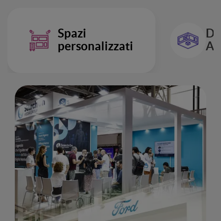
Spazi
De
personalizzati
Ar