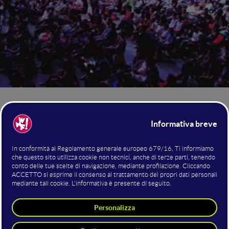
Mainstage
simbolo
Il
negli anni è diventato il
della
community del WMF, il fulcro del Festival in cui si alternano
talk ispirazionali
e formativi su tematiche attuali e trend
presentazioni in anteprima
futuri, show e intrattenimento,
riflessioni su temi
di prodotti e servizi innovativi ma anche
innovativi
ad impatto sociale.
tutto il meglio
Di seguito puoi rivedere
delle scorse edizioni!
2024
2023
2022
2021
2020
2020
NOVEMBRE
GIUGNO