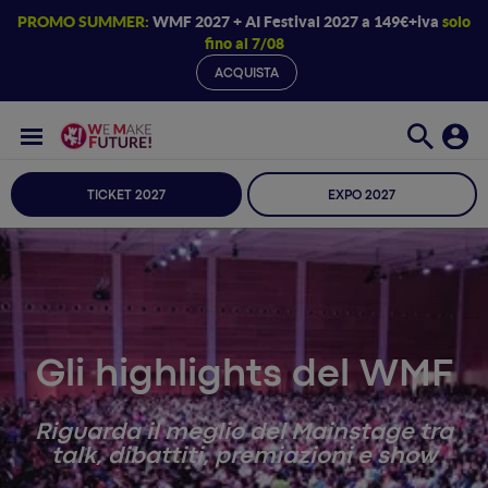
PROMO SUMMER:
WMF 2027 + AI Festival 2027 a 149€+iva
solo
fino al 7/08
ACQUISTA
TICKET 2027
EXPO 2027
Gli highlights del WMF
Riguarda il meglio del Mainstage tra
talk, dibattiti, premiazioni e show