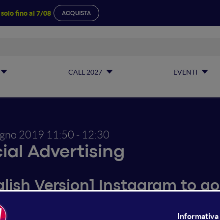
a
solo fino al 7/08
ACQUISTA
CALL 2027
EVENTI
ugno 2019
11:50 - 12:30
ial Advertising
glish Version] Instagram to go
mon mistakes and best pract