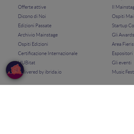
Offerte attive
Il Mainsta
Dicono di Noi
Ospiti Mai
Edizioni Passate
Startup C
Archivio Mainstage
Gli Award
Ospiti Edizioni
Area Fieris
Certificazione Internazionale
Espositori
HUBitat
Gli eventi
Delivered by
ibrida.io
Music Fest
© 2025
Search On Media Group S.r.l.
. Tutti i diritti riserva
Sede Legale e Operativa: via Ugo Bassi 7 - 40121 Bologna
PIVA 02418200800 - Capitale sociale 10.000€
Tel: 051 09 51 294 -
Contatti
Privacy Policy
-
Cookie Policy
-
Termini e condizioni
-
Con