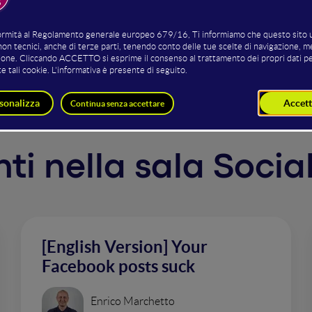
wn and sell in and out of Eur
enti nella sala Socia
[English Version] Your
Facebook posts suck
Enrico Marchetto