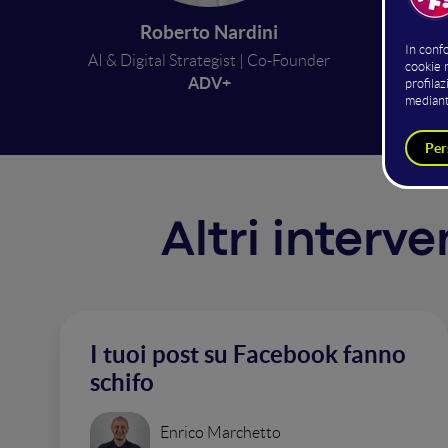
Roberto Nardini
kno
AI & Digital Strategist | Co-Founder
ADV+
Altri interv
I tuoi post su Facebook fanno
schifo
Enrico Marchetto