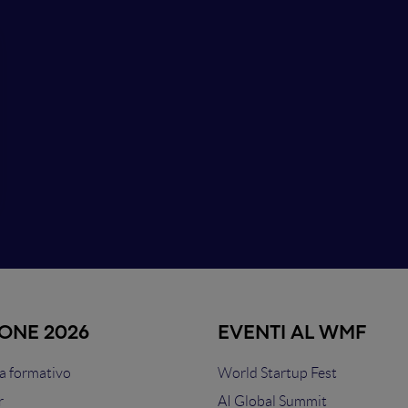
IONE 2026
EVENTI AL WMF
 formativo
World Startup Fest
r
AI Global Summit