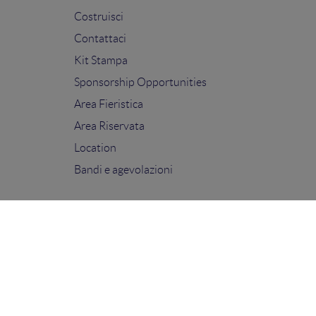
Costruisci
Contattaci
Kit Stampa
Sponsorship Opportunities
Area Fieristica
Area Riservata
Location
Bandi e agevolazioni
FOLLOW US