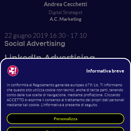
Andrea Cecchetti
Digital Strategist
A.C. Marketing
22 giugno 2019
16:30 - 17:10
Social Advertising
LinkedIn Advertising,
Funnel di conversione e
Multicanalità: come
operare fra ToFu, MoFu e
BoFu
LinkedIn Advertising è uno strumento potentissimo
che permette di ottenere risultati notevoli in diverse
situazioni. Ma a volte bisogna saper adottare