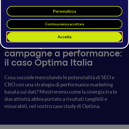
Paolo Amorosi
Angela Castiello
20 giugno 2019
17:00 - 17:40
Piattaforme e Servizi
La sinergia tra SEO, CRO e
campagne a performance:
il caso Optima Italia
Cosa succede mescolando le potenzialità di SEO e
CRO con una strategia di performance marketing
basata sui dati? Mostreremo come la sinergia tra le
due attività abbia portato a risultati tangibili e
misurabili, nel nostro case study di Optima.