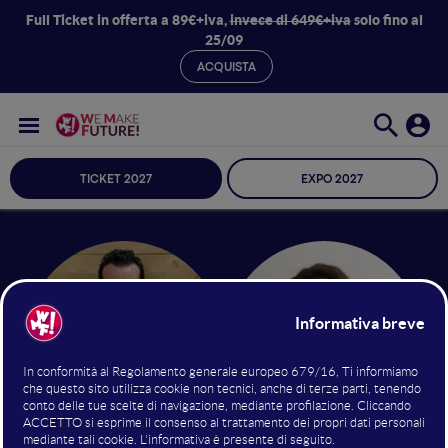
Full Ticket in offerta a 89€+iva,
invece di 649€+iva
solo fino al
25/09
ACQUISTA
TICKET 2027
EXPO 2027