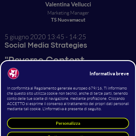
Valentina Vellucci
Marketing Manager
TS Nuovamacut
5 giugno 2020
13:45 - 14:25
Social Media Strategies
"Reverse Content
Marketing per i social". Puoi
smettere col PED, se sai
come farlo
I social network non hanno perso la loro natura
aggregativa e relazionale. Semplicemente l’hanno
dovuta convertire alla performance. Chi si occupa di
content marketing per il digital marketing, ancora una
volta, deve evolversi verso un nuovo tipo di content