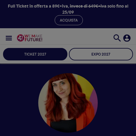
Full Ticket in offerta a 89€+iva,
invece di 649€+iva
solo fino al
25/09
ACQUISTA
TICKET 2027
EXPO 2027