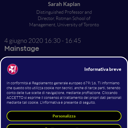
Sarah Kaplan
Distinguished Professor and
Director, Rotman School of
Management, University of Toronto
4 giugno 2020
16:30 - 16:45
Mainstage
Build Back Better: How
Corporate Social
Responsibility will be the
Key to Resilience and
Recovery from the
Pandemic
Sarah Kaplan ha proposto un talk sull'importanza di