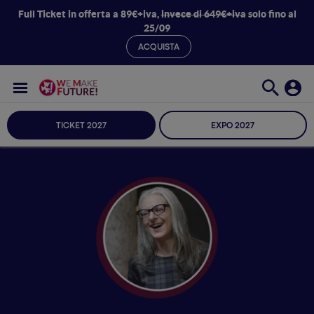
Full Ticket in offerta a 89€+iva,
invece di 649€+iva
solo fino al
25/09
ACQUISTA
TICKET 2027
EXPO 2027