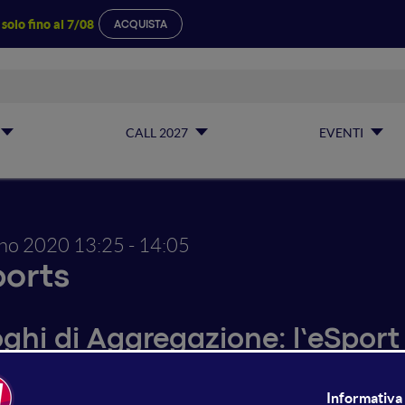
a
solo fino al 7/08
ACQUISTA
CALL 2027
EVENTI
gno 2020
13:25 - 14:05
orts
uoghi di Aggregazione: l’eSpo
ne e onsite