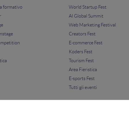
 formativo
World Startup Fest
r
AI Global Summit
ge
Web Marketing Festival
nstage
Creators Fest
ompetition
E-commerce Fest
s
Koders Fest
tica
Tourism Fest
Area Fieristica
E-sports Fest
Tutti gli eventi
ti.