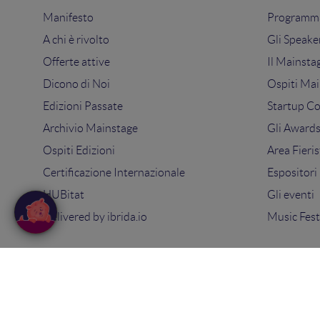
Manifesto
Programma
A chi è rivolto
Gli Speake
Offerte attive
Il Mainsta
Dicono di Noi
Ospiti Mai
Edizioni Passate
Startup C
Archivio Mainstage
Gli Award
Ospiti Edizioni
Area Fieris
Certificazione Internazionale
Espositori
HUBitat
Gli eventi
Delivered by
ibrida.io
Music Fest
© 2025
Search On Media Group S.r.l.
. Tutti i diritti riserva