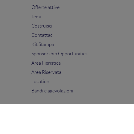
Offerte attive
Temi
Costruisci
Contattaci
Kit Stampa
Sponsorship Opportunities
Area Fieristica
Area Riservata
Location
Bandi e agevolazioni
FOLLOW US