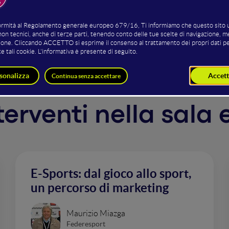
ere una passione, interagire con i fan, attrarre gli sponsor
nterventi nella sala
E-Sports: dal gioco allo sport,
un percorso di marketing
Maurizio Miazga
Federesport