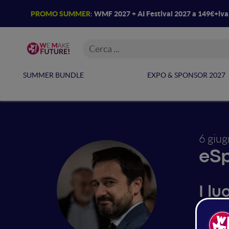
PROMO SUMMER:
WMF 2027 + AI Festival 2027 a 149€+iv
SUMMER BUNDLE
EXPO & SPONSOR 2027
6 giu
eSp
I l
onli