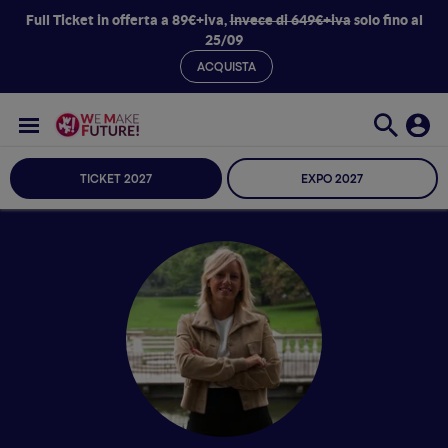
Full Ticket in offerta a 89€+iva,
invece di 649€+iva
solo fino al
25/09
ACQUISTA
TICKET 2027
EXPO 2027