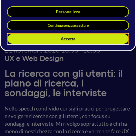
Enrico Maioli
Lean Product Discovery Expert,
UXQB Certified UX professional,
Growth Consultant
Claranet Italia
21 novembre 2020
16:00 - 16:30
UX e Web Design
La ricerca con gli utenti: il
piano di ricerca, i
sondaggi, le interviste
Nello speech condivido consigli pratici per progettare
e svolgere ricerche con gli utenti, con focus su
sondaggi e interviste. Mi rivolgo soprattutto a chi ha
meno dimestichezza con la ricerca e vorrebbe fare UX