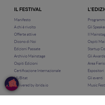
IL FESTIVAL
L'EDIZ
Manifesto
Programma
A chi è rivolto
Gli Speake
Offerte attive
Il Mainsta
Dicono di Noi
Ospiti Mai
Edizioni Passate
Startup C
Archivio Mainstage
Gli Award
Ospiti Edizioni
Area Fieris
Certificazione Internazionale
Espositori
HUBitat
Gli eventi
Delivered by
ibrida.io
Music Fest