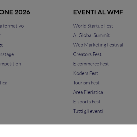
IONE 2026
EVENTI AL WMF
 formativo
World Startup Fest
r
AI Global Summit
ge
Web Marketing Festival
nstage
Creators Fest
ompetition
E-commerce Fest
s
Koders Fest
tica
Tourism Fest
Area Fieristica
E-sports Fest
Tutti gli eventi