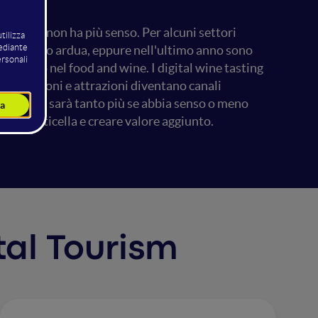
siness non ha più senso. Per alcuni settori
 piuttosto ardua, eppure nell'ultimo anno sono
attutto nel food and wine. I digital wine tasting
destinazioni e attrazioni diventano canali
futuro non sarà tanto più se abbia senso o meno
are l'asticella e creare valore aggiunto.
ital Tourism