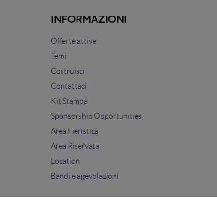
INFORMAZIONI
Offerte attive
Temi
Costruisci
Contattaci
Kit Stampa
Sponsorship Opportunities
Area Fieristica
Area Riservata
Location
Bandi e agevolazioni