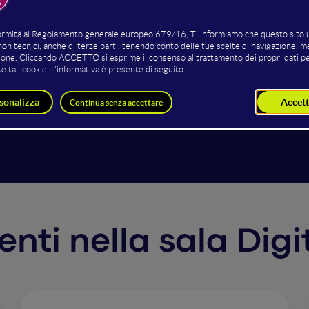
omento "ON/OFF" della mobilità, ragionare solo per core bu
coglienza, dematerializzare l'esperienza sembra un'impresa
ove forme di intrattenimento che aprono nuovi scenari sopr
ero stanno diventando lo standard; dirette e tour online da 
nziali per instaurare una relazione di fiducia. Il punto nel 
 a parlare questi nuovi linguaggi, quanto piuttosto come alz
venti nella sala Dig