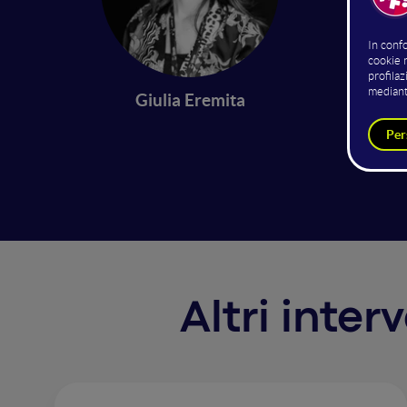
In un m
dell'ac
nate nu
Giulia Eremita
all'est
prefere
provare
Altri inter