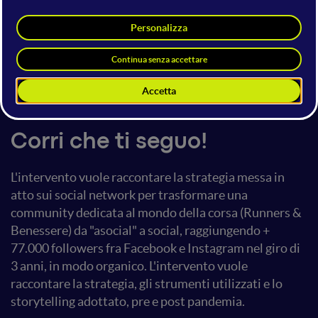
Elena Farinelli
Libera professionista
Io Amo Firenze
17 luglio 2021
10:50 - 11:30
Social Media Strategies
Corri che ti seguo!
L'intervento vuole raccontare la strategia messa in
atto sui social network per trasformare una
community dedicata al mondo della corsa (Runners &
Benessere) da "asocial" a social, raggiungendo +
77.000 followers fra Facebook e Instagram nel giro di
3 anni, in modo organico. L'intervento vuole
raccontare la strategia, gli strumenti utilizzati e lo
storytelling adottato, pre e post pandemia.