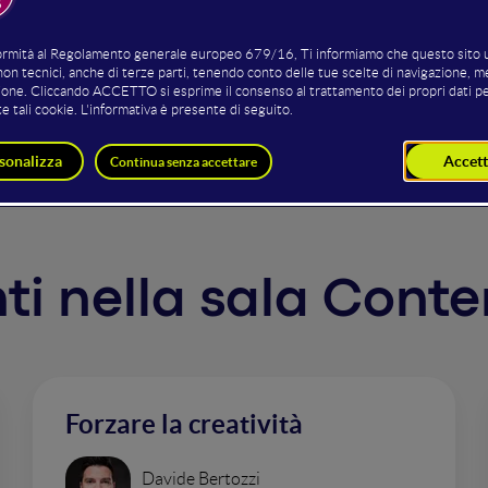
spesso nel mondo del B2B dimentichiamo di dover parlare e
o aspetto ci farà rivedere il modo di costruire le nostre st
nto mostrerò un approccio concreto e per step con cui guida
enti nella sala Cont
Forzare la creatività
Davide Bertozzi