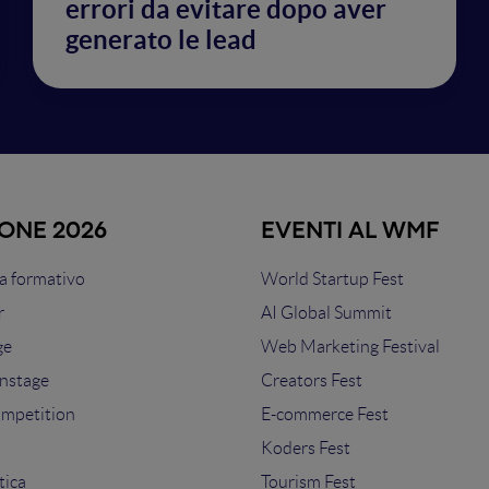
errori da evitare dopo aver
generato le lead
IONE 2026
EVENTI AL WMF
 formativo
World Startup Fest
r
AI Global Summit
ge
Web Marketing Festival
nstage
Creators Fest
ompetition
E-commerce Fest
s
Koders Fest
tica
Tourism Fest