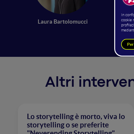
Troppo 
su quest
Laura Bartolomucci
interve
Altri interv
Lo storytelling è morto, viva lo
storytelling o se preferite
"Neverending Storytelling"