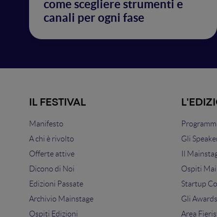
come scegliere strumenti e
canali per ogni fase
IL FESTIVAL
L'EDIZ
Manifesto
Programma
A chi è rivolto
Gli Speake
Offerte attive
Il Mainsta
Dicono di Noi
Ospiti Mai
Edizioni Passate
Startup C
Archivio Mainstage
Gli Award
Ospiti Edizioni
Area Fieris