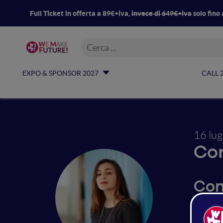
Full Ticket in offerta a 89€+iva,
invece di 649€+iva
solo fino 
EXPO & SPONSOR 2027
CALL 
16 lu
Con
Con
can