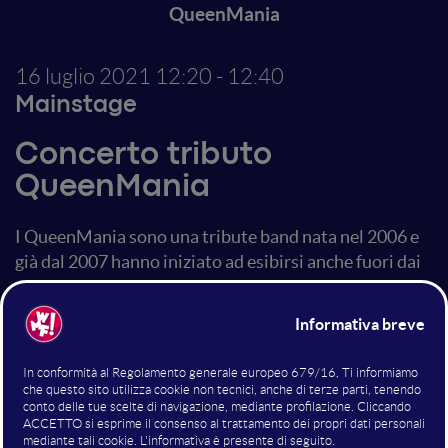
QueenMania
16 luglio 2021
12:20 - 12:40
Mainstage
Concerto tributo
QueenMania
I QueenMania sono una tribute band nata nel 2006 e
già dal 2007 hanno iniziato ad esibirsi anche fuori dai
confini italiani con un European Tour: Inghilterra,
Olanda, Svizzera, Austria, Spagna, Ungheria. Hanno
ottenuto enorme successo presso il pubblico e la
critica, hanno condiviso il palco con importanti star
della scena musicale internazionale. Ad oggi è
considerata la cover band ufficiale dei Queen più in
voga in Italia. Dopo il concerto sul Mainstage del