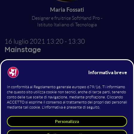
Maria Fossati
Designer e fruitrice SoftHand Pro -
Istituto Italiano di Tecnologia
16 luglio 2021
13:20 - 13:30
Mainstage
La mano bionica SoftHand
Pro
Altri interventi nella sala
Mainstage