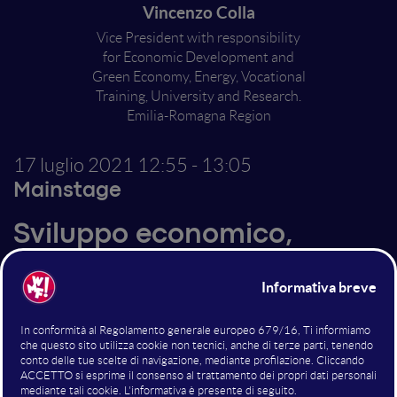
Vincenzo Colla
Vice President with responsibility
for Economic Development and
Green Economy, Energy, Vocational
Training, University and Research.
Emilia-Romagna Region
17 luglio 2021
12:55 - 13:05
Mainstage
Sviluppo economico,
innovazione e modelli di
crescita sostenibile
Altri interventi nella sala