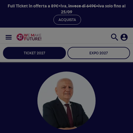
Full Ticket in offerta a 89€+iva,
invece di 649€+iva
solo fino al
25/09
ACQUISTA
TICKET 2027
EXPO 2027