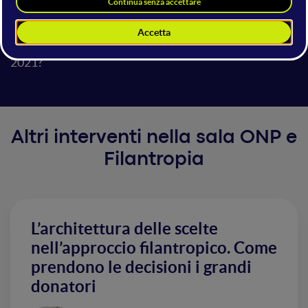
Spotify, ha un canale Telegram pieno di emoji, lancia
eventi su Instagram ed è il primo think tank del mondo
su TikTok. Come si mantiene il rigore e il prestigio nel
2021?
Altri interventi nella sala ONP e
Filantropia
L’architettura delle scelte
nell’approccio filantropico. Come
prendono le decisioni i grandi
donatori