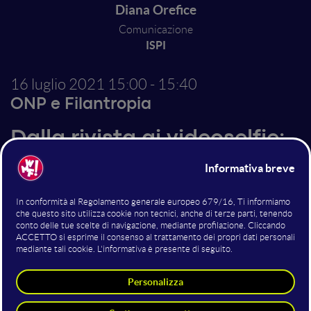
Diana Orefice
Comunicazione
ISPI
16 luglio 2021
15:00 - 15:40
ONP e Filantropia
Dalla rivista ai videoselfie:
come ti spiego la
geopolitica nel 2021
Fondato nel 1934, l'Istituto per gli Studi di Politica
Internazionale è oggi riconosciuto tra i più prestigiosi
think tank del mondo dedicati allo studio della politica
e della economia internazionale. Ottanta anni fa, il
prodotto di punta erano i "Quaderni internazionali".
Oggi è famoso per i podcast, primi in classifica su