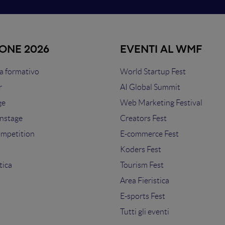
IONE 2026
EVENTI AL WMF
 formativo
World Startup Fest
r
AI Global Summit
ge
Web Marketing Festival
nstage
Creators Fest
ompetition
E-commerce Fest
s
Koders Fest
tica
Tourism Fest
Area Fieristica
E-sports Fest
Tutti gli eventi