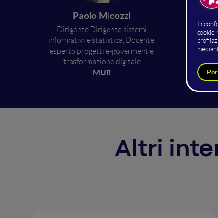
Paolo Micozzi
pro
Dirigente Dirigente sistemi
informativi e statistica, Docente,
esperto progetti e-goverment e
trasformazione digitale
MUR
Altri int