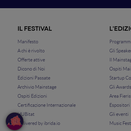
IL FESTIVAL
L'EDIZ
Manifesto
Programma
A chi è rivolto
Gli Speake
Offerte attive
Il Mainsta
Dicono di Noi
Ospiti Mai
Edizioni Passate
Startup C
Archivio Mainstage
Gli Award
Ospiti Edizioni
Area Fieris
Certificazione Internazionale
Espositori
HUBitat
Gli eventi
Delivered by
ibrida.io
Music Fest