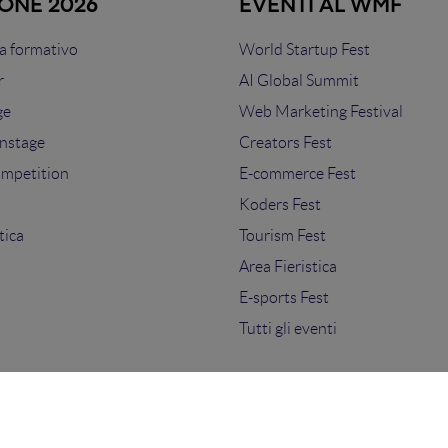
IONE 2026
EVENTI AL WMF
 formativo
World Startup Fest
r
AI Global Summit
ge
Web Marketing Festival
nstage
Creators Fest
ompetition
E-commerce Fest
s
Koders Fest
tica
Tourism Fest
Area Fieristica
E-sports Fest
Tutti gli eventi