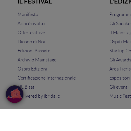
IL FESTIVAL
L'EDIZ
Manifesto
Programma
A chi è rivolto
Gli Speake
Offerte attive
Il Mainsta
Dicono di Noi
Ospiti Mai
Edizioni Passate
Startup C
Archivio Mainstage
Gli Award
Ospiti Edizioni
Area Fieris
Certificazione Internazionale
Espositori
HUBitat
Gli eventi
Delivered by
ibrida.io
Music Fest