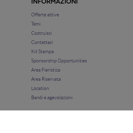
INFORMAZIONI
Offerte attive
Temi
Costruisci
Contattaci
Kit Stampa
Sponsorship Opportunities
Area Fieristica
Area Riservata
Location
Bandi e agevolazioni