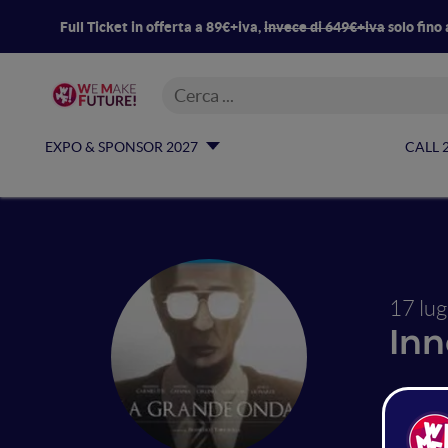
Full Ticket in offerta a 89€+iva,
invece di 649€+iva
solo fino 
EXPO & SPONSOR 2027
CALL 
17 lu
Inn
La 