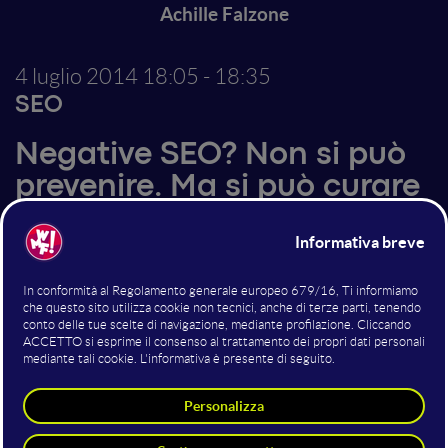
Achille Falzone
4 luglio 2014
18:05 - 18:35
SEO
Negative SEO? Non si può
prevenire. Ma si può curare
Strumenti e metodologie per individuare e risolvere
Negative SEO. Un caso di studio di un attacco
perpetrato ai danni di un sito e della sua risoluzione
attraverso un’attenta analisi della link building volta a
individuare i link dei siti penalizzanti. Il caso di studio
comprende anche la metodologia per fare reverse
engineering volta ad individuare i cluster nelle ancore
e nei testi utilizzati per attaccare il sito. Nelle
considerazioni finali si tracciano le linee guida per