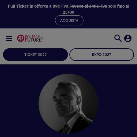
Full Ticket in offerta a 89€+iva,
invece di 649€+iva
solo fino al
25/09
ACQUISTA
TICKET 2027
EXPO 2027