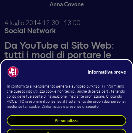
Anna Covone
4 luglio 2014
12:30 - 13:00
Social Network
Da YouTube al Sito Web:
tutti i modi di portare le
persone al sito!
20 milioni di utenti unici visitano YouTube in Italia ma
su YouTube non c’è il pulsante “compra”. Allora come
trasformare il video su YouTube in uno strumento di
vendita, generazione di traffico e di contatti? E quali
video funzionano meglio a questo scopo? Strategie
per piccole e grandi aziende.