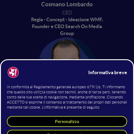
Cosmano Lombardo
CEO
Regia - Concept - Ideazione WMF,
Founder e CEO Search On Media
Group
Giorgio Taverniti
Co-Founder , COO Consulting, SEO,
AI & Digital Marketing Expert
Search On Media Group