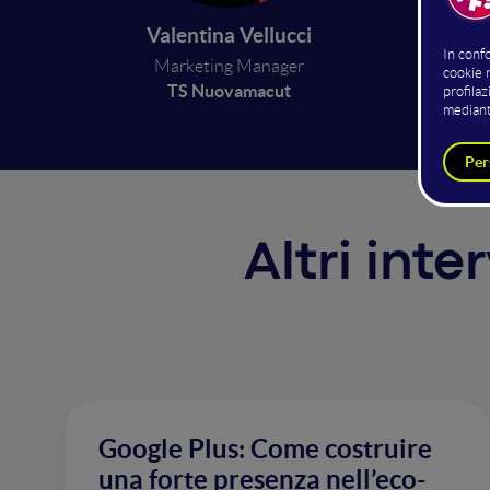
Reach, 
Introdu
Valentina Vellucci
B2B a B
Marketing Manager
TS Nuovamacut
Altri inte
Google Plus: Come costruire
una forte presenza nell’eco-