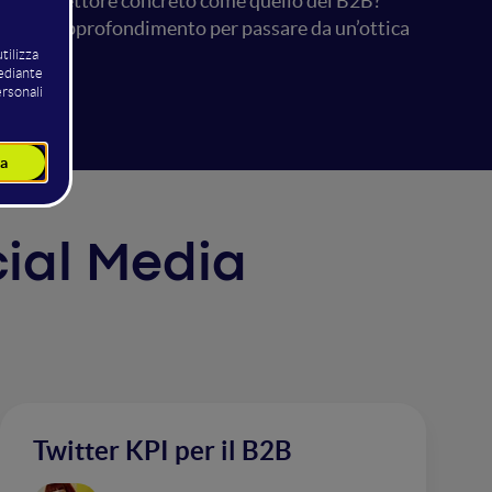
he in un settore concreto come quello del B2B?
larli: un approfondimento per passare da un’ottica
ocial Media
Twitter KPI per il B2B