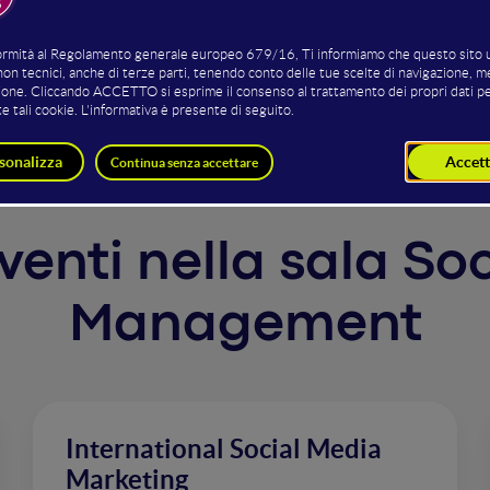
conversation, clic, follower: a cosa servono queste metric
zione ai KPI pesanti di LinkedIn e ai relativi tool per calco
2P senza perdere di vista le strategie di conversione.
rventi nella sala S
Management
International Social Media
Marketing