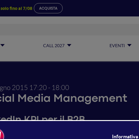
a
solo fino al 7/08
ACQUISTA
CALL 2027
EVENTI
ugno 2015
17:20 - 18:00
cial Media Management
edIn KPI per il B2B