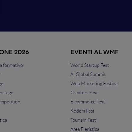
IONE 2026
EVENTI AL WMF
 formativo
World Startup Fest
r
AI Global Summit
ge
Web Marketing Festival
nstage
Creators Fest
ompetition
E-commerce Fest
s
Koders Fest
tica
Tourism Fest
Area Fieristica