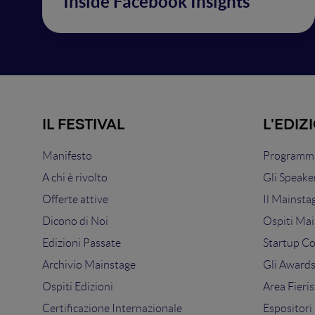
Inside Facebook Insights
IL FESTIVAL
L'EDIZ
Manifesto
Programma
A chi è rivolto
Gli Speake
Offerte attive
Il Mainsta
Dicono di Noi
Ospiti Mai
Edizioni Passate
Startup C
Archivio Mainstage
Gli Award
Ospiti Edizioni
Area Fieris
Certificazione Internazionale
Espositori