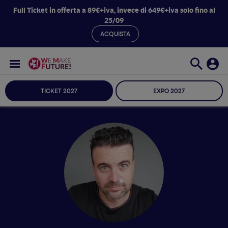
Full Ticket in offerta a 89€+iva,
invece di 649€+iva
solo fino al
25/09
ACQUISTA
TICKET 2027
EXPO 2027