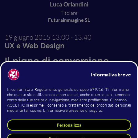
Luca Orlandini
Titolare
Futuraimmagine SL
19 giugno 2015
13:00 - 13:40
UX e Web Design
Il piano di conversione.
Come ridurre le perdite di
utenti migliorando vendite
e contatti
Fai tanta fatica per essere visibile e portare utenti sul
tuo sito, ma cosa succede quando gli utenti atterrano
sulla tua homepage o sul tuo blog?
SCOPRI cosa gli utenti si aspettano e come puoi
migliorare notevolmente il numero di contatti