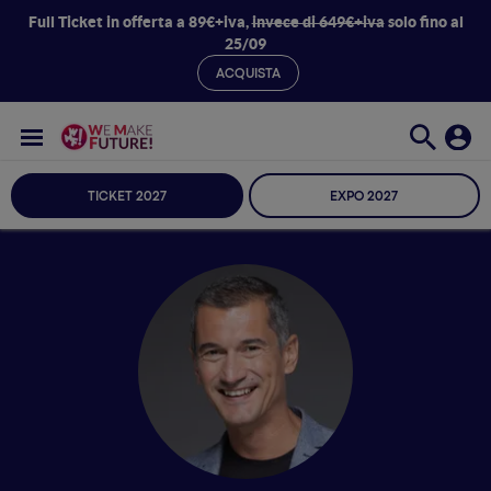
Full Ticket in offerta a 89€+iva,
invece di 649€+iva
solo fino al
25/09
ACQUISTA
TICKET 2027
EXPO 2027