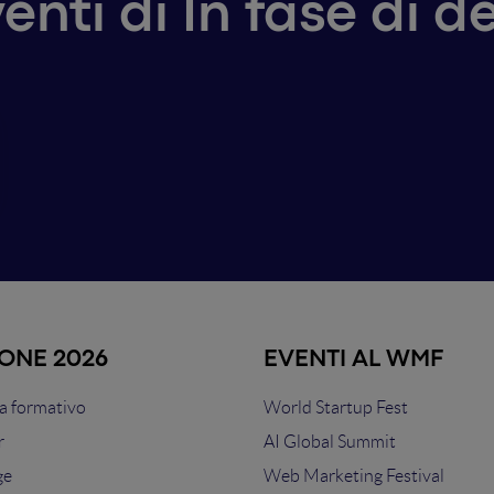
venti di In fase di d
IONE 2026
EVENTI AL WMF
 formativo
World Startup Fest
r
AI Global Summit
ge
Web Marketing Festival