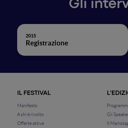
Gli inter
2015
Registrazione
IL FESTIVAL
L'EDIZ
Manifesto
Programma
A chi è rivolto
Gli Speake
Offerte attive
Il Mainsta