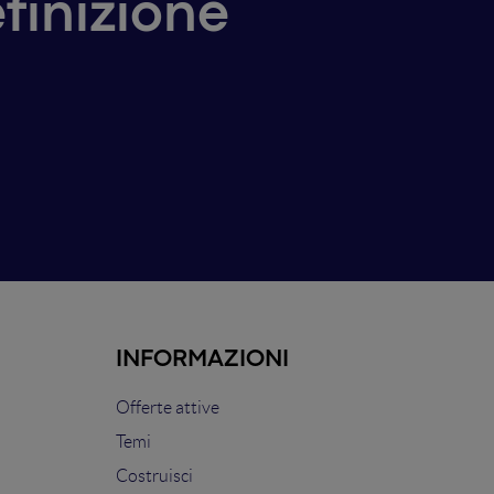
efinizione
INFORMAZIONI
Offerte attive
Temi
Costruisci