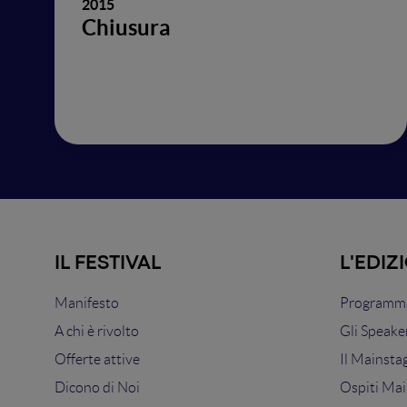
2015
Chiusura
IL FESTIVAL
L'EDIZ
Manifesto
Programma
A chi è rivolto
Gli Speake
Offerte attive
Il Mainsta
Dicono di Noi
Ospiti Mai