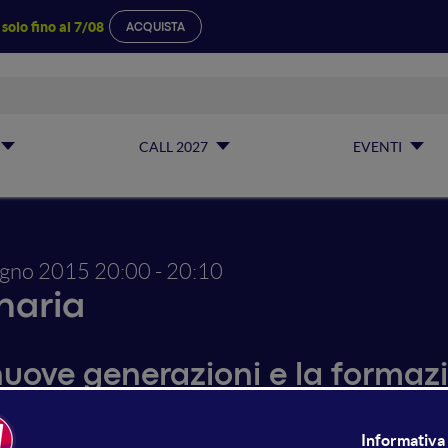
a
solo fino al 7/08
ACQUISTA
CALL 2027
EVENTI
ugno 2015
20:00 - 20:10
naria
nuove generazioni e la formazi
 web: il caso "Adotta una paro