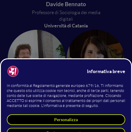
Davide Bennato
Professore di Sociologia dei media
digitali
Università di Catania
Paolo Zanzottera
Giusy Stanziola
Giuria
UniCredit Start Lab