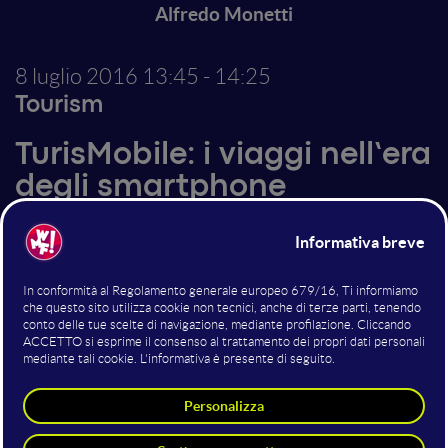
Alfredo Monetti
8 luglio 2016
13:45 - 14:25
Tourism
TurisMobile: i viaggi nell’era
degli smartphone
Un breve viaggio nel mondo dell’ospitalità per capire
come far incontrare il nuovo viaggiatore “Mocal” con il
classico albergatore “Local". Durante l'intervento si
passeranno in rassegna i principali punti di contatto
tra questi due mondi tra cui la strategia di mobile
marketing, l’accoglienza 2.0 in hotel, il rapporto tra
social, reputation e strutture ricettive e cosa non deve
mancare in un albergo per essere a prova di
Millennials.