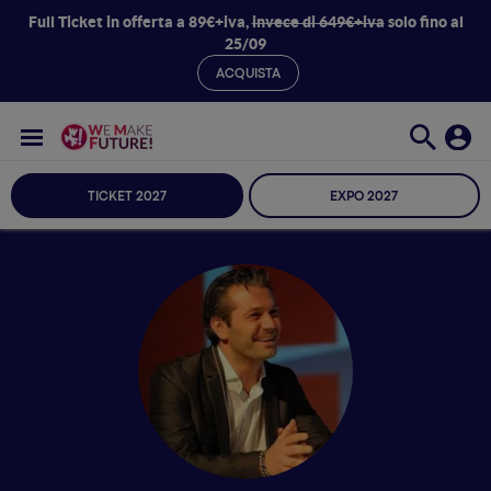
Full Ticket in offerta a 89€+iva,
invece di 649€+iva
solo fino al
25/09
ACQUISTA
TICKET 2027
EXPO 2027