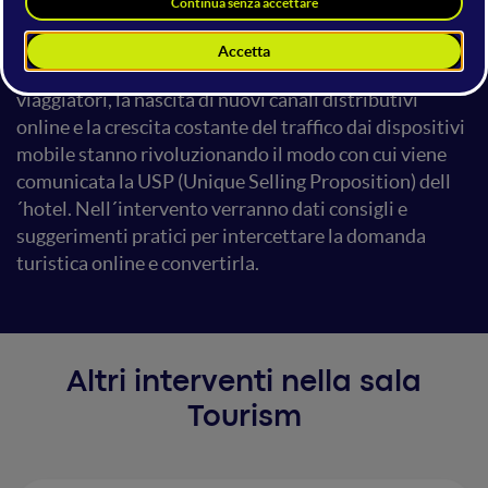
anticiparlo: dai Big Data al Native Advertising, dalle
App Predictive al Turismo Esperienziale. I nuovi
approcci verso l´esperienza turistica da parte dei
viaggiatori, la nascita di nuovi canali distributivi
online e la crescita costante del traffico dai dispositivi
mobile stanno rivoluzionando il modo con cui viene
comunicata la USP (Unique Selling Proposition) dell
´hotel. Nell´intervento verranno dati consigli e
suggerimenti pratici per intercettare la domanda
turistica online e convertirla.
Altri interventi nella sala
Tourism