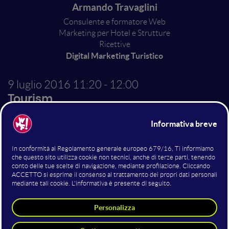
Armando Travaglini
Consulente e formatore Web
Marketing per Hotel e Strutture
Ricettive
Digital Marketing Turistico
9 luglio 2016
11:20 - 12:00
Tourism
I 10 trend del web
marketing turistico: dalle
App Predictive al Native
Advertising
Durante lo speech verranno analizzati i 10 principali
trend del turismo online dei prossimi 5 anni al fine di
comprendere l´evoluzione del mercato per