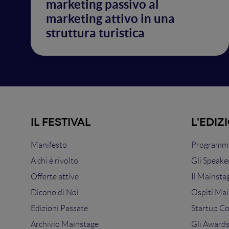
marketing passivo al
marketing attivo in una
struttura turistica
IL FESTIVAL
L'EDIZ
Manifesto
Programma
A chi è rivolto
Gli Speake
Offerte attive
Il Mainsta
Dicono di Noi
Ospiti Mai
Edizioni Passate
Startup C
Archivio Mainstage
Gli Award