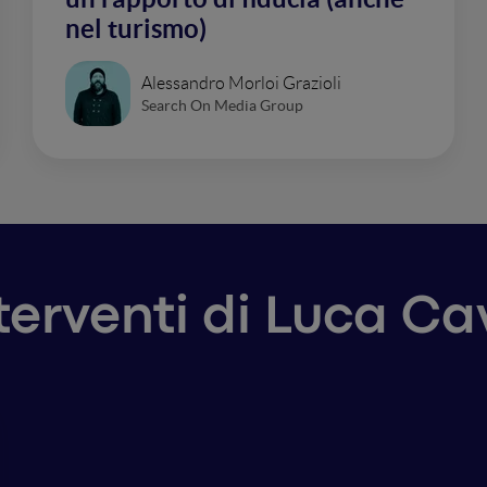
nel turismo)
Alessandro Morloi Grazioli
Search On Media Group
nterventi di Luca Cav