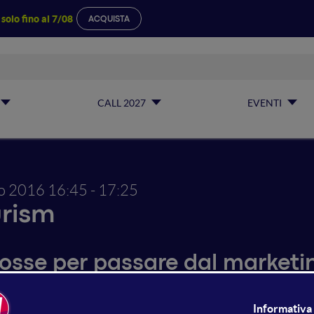
a
solo fino al 7/08
ACQUISTA
CALL 2027
EVENTI
io 2016
16:45 - 17:25
rism
osse per passare dal marketi
vo in una struttura turistica