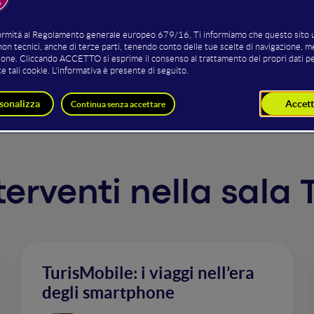
to intervento vi illustrerò il case study di Garoda Beach (W
i mosse, gli ho rivoluzionato il modo di ricevere prenotazio
 dei contenuti e strumenti gratuiti messi a disposizione dai
nterventi nella sala
TurisMobile: i viaggi nell’era
degli smartphone