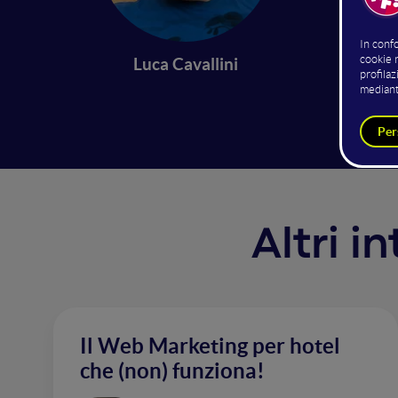
In ques
semplic
Luca Cavallini
qualità
Altri i
Il Web Marketing per hotel
che (non) funziona!