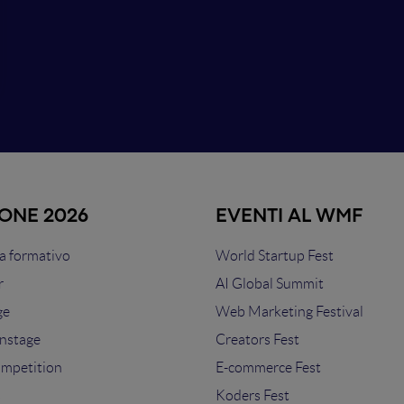
IONE 2026
EVENTI AL WMF
 formativo
World Startup Fest
r
AI Global Summit
ge
Web Marketing Festival
nstage
Creators Fest
ompetition
E-commerce Fest
s
Koders Fest