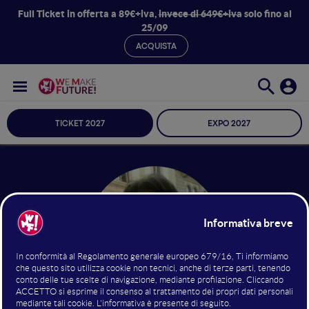
Full Ticket in offerta a 89€+iva,
invece di 649€+iva
solo fino al
25/09
ACQUISTA
TICKET 2027
EXPO 2027