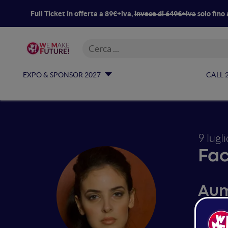
Full Ticket in offerta a 89€+iva,
invece di 649€+iva
solo fino 
EXPO & SPONSOR 2027
CALL 
9 lugl
Fac
Aum
ann