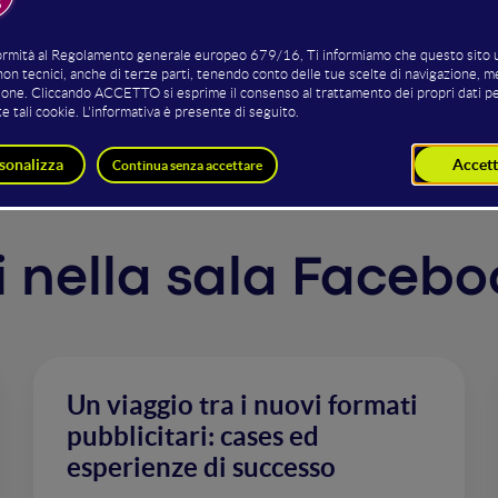
to strutturato in tre fasi: nozioni base per un uso efficace
di annunci efficaci all'aumento delle prenotazioni al ristor
ti nella sala Faceb
Un viaggio tra i nuovi formati
pubblicitari: cases ed
esperienze di successo