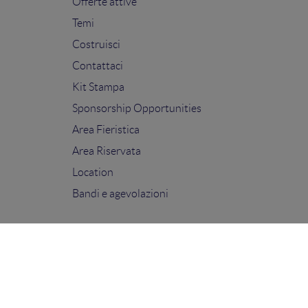
Offerte attive
Temi
Costruisci
Contattaci
Kit Stampa
Sponsorship Opportunities
Area Fieristica
Area Riservata
Location
Bandi e agevolazioni
FOLLOW US