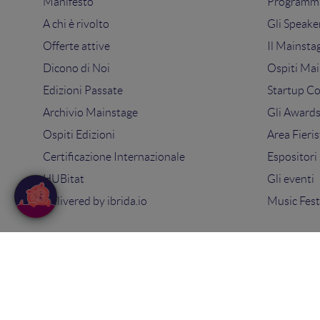
Manifesto
Programma
A chi è rivolto
Gli Speake
Offerte attive
Il Mainsta
Dicono di Noi
Ospiti Mai
Edizioni Passate
Startup C
Archivio Mainstage
Gli Award
Ospiti Edizioni
Area Fieris
Certificazione Internazionale
Espositori
HUBitat
Gli eventi
Delivered by
ibrida.io
Music Fest
© 2025
Search On Media Group S.r.l.
. Tutti i diritti riserva
Sede Legale e Operativa: via Ugo Bassi 7 - 40121 Bologna
PIVA 02418200800 - Capitale sociale 10.000€