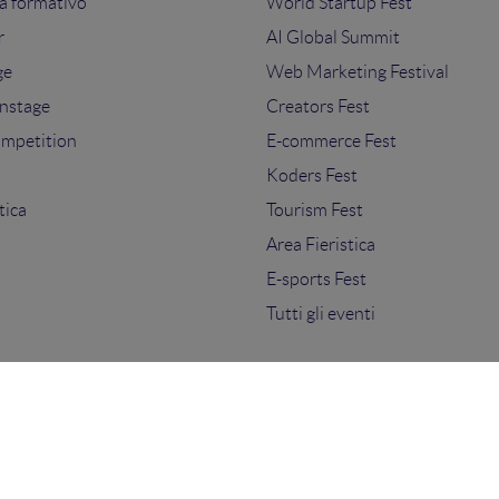
 formativo
World Startup Fest
r
AI Global Summit
ge
Web Marketing Festival
nstage
Creators Fest
ompetition
E-commerce Fest
s
Koders Fest
tica
Tourism Fest
Area Fieristica
E-sports Fest
Tutti gli eventi
ti.