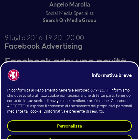
Angelo Marolla
Social Media Specialist
Search On Media Group
9 luglio 2016
19:20 - 20:00
Facebook Advertising
Facebook ads: una novità
al giorno toglie il social
media man di torno
Analisi delle nuove funzionalità (top 10), variabili di
profilazione advertising, obiettivi e formati nuovi
delle inserzioni. Lente di ingrandimento allo
Strumento di Pubblicazione per advertising
(Publishing Tool): vediamoci chiaro!