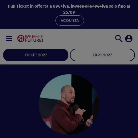
Full Ticket in offerta a 89€+iva,
invece di 649€+iva
solo fino al
25/09
ACQUISTA
TICKET 2027
EXPO 2027